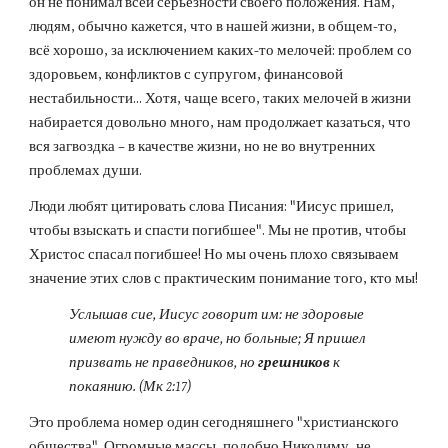
он не понимал всей серьёзности своего положения. Нам, 
людям, обычно кажется, что в нашей жизни, в общем-то, 
всё хорошо, за исключением каких-то мелочей: проблем со 
здоровьем, конфликтов с супругом, финансовой 
нестабильности... Хотя, чаще всего, таких мелочей в жизни 
набирается довольно много, нам продолжает казаться, что 
вся загвоздка – в качестве жизни, но не во внутренних 
проблемах души.
Люди любят цитировать слова Писания: "Иисус пришел, 
чтобы взыскать и спасти погибшее". Мы не против, чтобы 
Христос спасал погибшее! Но мы очень плохо связываем 
значение этих слов с практическим понимание того, кто мы!
Услышав сие, Иисус говорит им: не здоровые 
имеют нужду во враче, но больные; Я пришел 
призвать не праведников, но 
грешников
 к 
покаянию. (Мк 2:17)
Это проблема номер один сегодняшнего "христианского 
общества". Огромные массы, подобно Никодиму, не 