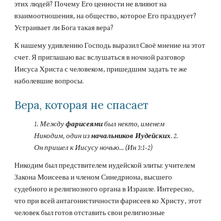
этих людей? Почему Его ценности не влияют на 
взаимоотношения, на общество, которое Его празднует? 
Устраивает ли Бога такая вера?
К нашему удивлению Господь выразил Своё мнение на этот 
счет. Я приглашаю вас вслушаться в ночной разговор 
Иисуса Христа с человеком, пришедшим задать те же 
наболевшие вопросы.
Вера, которая не спасает
1. Между 
фарисеями
 был некто, именем 
Никодим, один из 
начальников Иудейских
. 2. 
Он пришел к Иисусу ночью... (Ин 3:1-2)
Никодим был предствителем иудейской элиты: учителем 
Закона Моисеева и членом Синедриона, высшего 
судебного и религиозного органа в Израиле. Интересно, 
что при всей антагонистичности фарисеев ко Христу, этот 
человек был готов отставить свои религиозные 