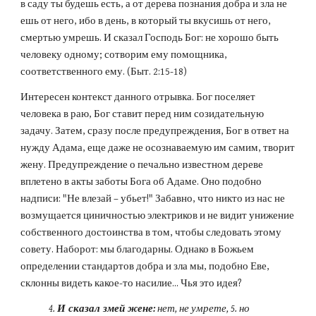
в саду ты будешь есть, а от дерева познания добра и зла не 
ешь от него, ибо в день, в который ты вкусишь от него, 
смертью умрешь. И сказал Господь Бог: не хорошо быть 
человеку одному; сотворим ему помощника, 
соответственного ему. (Быт. 2:15-18)
Интересен контекст данного отрывка. Бог поселяет 
человека в раю, Бог ставит перед ним созидательную 
задачу. Затем, сразу после предупреждения, Бог в ответ на 
нужду Адама, еще даже не осознаваемую им самим, творит 
жену. Предупреждение о печально известном дереве 
вплетено в акты заботы Бога об Адаме. Оно подобно 
надписи: "Не влезай – убьет!" Забавно, что никто из нас не 
возмущается циничностью электриков и не видит унижение 
собственного достоинства в том, чтобы следовать этому 
совету. Наборот: мы благодарны. Однако в Божьем 
определении стандартов добра и зла мы, подобно Еве, 
склонны видеть какое-то насилие... Чья это идея?
4. 
И сказал змей жене:
 нет, не умрете, 5. но 