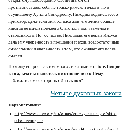
открытому исповеданию. Своим шагом он 
противопоставил себя не только римской власти, но и 
осудившему Христа Синедреону. Никодим подписал себе 
приговор. Даже если он и остался жив, его жизнь больше 
никогда не имела прежнего благополучия, уважения и 
стабильности. Но, к счастью Никодима, его вера в Иисуса 
дала ему уверенность в прощении грехов, вседостаточный 
смысл жизни и уверенность в том, что ожидает его после 
смерти.
Поэтому вопрос не в том много ли вы знаете о Боге. 
Вопрос 
в том, кем вы являетесь по отношению к Нему
: 
наблюдателем со стороны? Или сыном?
Четыре духовных закона
Первоисточник:
http://www.slovo.org/ru/o-nas/vpervyie-na-sayte/shto-
takoe-evangelie
http://www.slovo.org/ru/o-nas/vo-chto-myi-verim/bog-i-