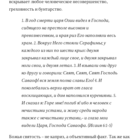
вскрывает любое человеческое несовершенство, 
греховность и бунтарство.
1. В год смерти царя Озии видел я Господа, 
сидящего на престоле высоком и 
превознесенном, и края риз Его наполняли весь 
храм. 2. Вокруг Него стояли Серафимы; у 
каждого из них по шести крыл: двумя 
закрывал каждый лице свое, и двумя закрывал 
ноги свои, и двумя летал. 3. И взывали они друг 
ко другу и говорили: Свят, Свят, Свят Господь 
Саваоф! вся земля полна славы Его! 4. И 
поколебались верхи врат от гласа 
восклицающих, и дом наполнился курениями. 5. 
И сказал я: Горе мне! погиб я! ибо я человек с 
нечистыми устами, и живу среди народа 
также с нечистыми устами,– и глаза мои 
видели Царя, Господа Саваофа. (Исаия 6:1-5)
Божья святость – не каприз, а объективный факт. Так же как 