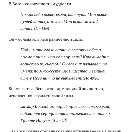
В Боге – совокупность мудрости.
Но как небо выше земли, так пути Мои выше 
путей ваших, и мысли Мои выше мыслей 
ваших. (Ис 55:9)
Он – обладатель неограниченной силы.
Поднимите глаза ваши на высоту небес и 
посмотрите, кто сотворил их? Кто выводит 
воинство их счетом? Он всех их называет по 
имени: по множеству могущества и великой 
силе у Него ничто не выбывает. (Ис 40:26)
Бог является абсолютно гармоничной личностью, 
исполненной созидательной силы.
...и мир Божий, который превыше всякого ума, 
соблюдет сердца ваши и помышления ваши во 
Христе Иисусе. (Фил 4:7)
Эта абсолютная степень совершенств выражена в Писании 