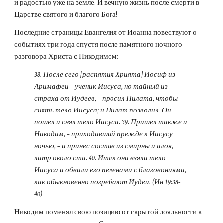
и радостью уже на земле. И вечную жизнь после смерти в 
Царстве святого и благого Бога!
Последние страницы Евангелия от Иоанна повествуют о 
событиях три года спустя после памятного ночного 
разговора Христа с Никодимом:
38. После сего [распятия Хрията] Иосиф из 
Аримафеи – ученик Иисуса, но тайный из 
страха от Иудеев, – просил Пилата, чтобы 
снять тело Иисуса; и Пилат позволил. Он 
пошел и снял тело Иисуса. 39. Пришел также и 
Никодим, – приходивший прежде к Иисусу 
ночью, – и принес состав из смирны и алоя, 
литр около ста. 40. Итак они взяли тело 
Иисуса и обвили его пеленами с благовониями, 
как обыкновенно погребают Иудеи. (Ин 19:38-
40)
Никодим поменял свою позицию от скрытой лояльности к 