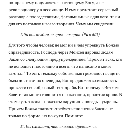
по-прежнему подчиняется настоящему Богу, а не 
революционеру в песочнице. И ему предстоит серьезный 
разговор с последствиями, фатальными как для него, так и 
для его потомков и всего творения. Чему мы свидетели.
Ибо возмездие за грех – смерть (Рим 6:23)
Для того чтобы человек не мог ни в чем упрекнуть Божью 
справедливость, Господь через Моисея даровал людям 
Закон со следующим предупреждением: "Проклят всяк, кто 
не исполняет постоянно и всего, что написано в книге 
закона..." То есть темкому собственная греховность еще не 
была достаточно очевидна, Бог предложил возможность 
провести своеобразный тест-драйв. Вот почему в Ветхом 
Завете так много говорится о наказании, пролитии крови. В 
этом суть закона – показать: нарушил заповедь – умрешь. 
Причем Божья святость требует исполнения Закона не 
только по форме, но по-сути. Помните:
21. Вы слышали, что сказано древним: не 