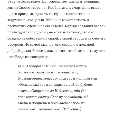
Будучи Создателем, Бог определяет смысл и принципы 
жизни Своего творения. Изобретатель смартфона имеет 
право программировать телефон в соответствии с 
задуманной им целью. Женщина может связать и 
распустить сделанное ею изделье. Борьба создания за свои 
права будет абсурдной уже хотя бы потому, что оно 
создано не собственной силой, а силой творца и за счет его 
ресурсов. Но самое главное, оно создано с полезной, 
доброй целью. Божье владычество – это благо, потому что 
наш Владыка совершенен.
44. А Я говорю вам: любите врагов ваших, 
благословляйте проклинающих вас, 
благотворите ненавидящим вас и молитесь за 
обижающих вас и гонящих вас, 45. да будете 
сынами Отца вашего Небесного, ибо Он 
повелевает солнцу Своему восходить над 
злыми и добрыми и посылает дождь на 
праведных и неправедных. (Мф 5:44-45)