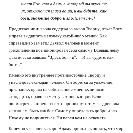
знает Бог, что в день, в который вы вкусите 
их, откроются глаза ваши, и 
вы будете, как 
боги, знающие добро и зло
. (Быт 3:4-5)
Предложение дьявола содержало вызов Творцу, отказ Богу 
в праве выдвигать человеку какой-либо эталон. Как 
справедливо заметил дьявол: человек в момент 
грехопадения позиционировал себя самому Всевышнему, 
фактически заявляя: "Здесь бог – я". "...И вы будете, как 
боги..."
Именно это внутреннее противостояние Творцу и 
унаследовал каждый человек. Он борется за уважение, 
признание, право на собственное мнение, личные 
стандарты, право на мечту в конце-концов. Если 
посмотреть в корень: все это проникнуто тем же древним 
желанием: быть как бог. Самому определять добро и зло. 
Никому не подчиняться. Ни перед кем не отвечать.
Конечно уже очень скоро Адаму пришлось понять, что мир 