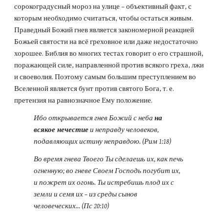
сорокоградусный мороз на улице – объективный факт, с 
которым необходимо считаться, чтобы остаться живым. 
Праведный Божий гнев является закономерной реакцией 
Божьей святости на всё греховное или даже недостаточно 
хорошее. Библия во многих тестах говорит о его страшной, 
поражающей силе, направленной против всякого греха, лжи 
и своеволия. Поэтому самым большим преступлением во 
Вселенной является бунт против святого Бога, т. е. 
претензия на равнозначное Ему положение.
Ибо открывается гнев Божий с неба 
на 
всякое нечестие
 и неправду человеков, 
подавляющих истину неправдою. (Рим 1:18)
Во время гнева Твоего Ты сделаешь их, как печь 
огненную; во гневе Своем Господь погубит их, 
и пожрет их огонь. Ты истребишь плод их с 
земли и семя их – из среды сынов 
человеческих... (Пс 20:10)