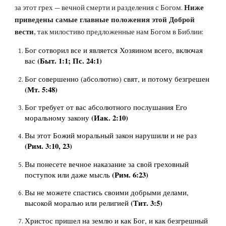
за этот грех — вечной смерти и разделения с Богом. 
Ниже 
приведены самые главные положения этой Доброй 
вести
, так милостиво предложенные нам Богом в Библии:
Бог сотворил все и является Хозяином всего, включая 
(Быт. 1:1; Пс. 24:1)
вас 
Бог совершенно (абсолю
тно)
 свят, и потому безгре
шен 
(Мт. 5:48)
Бог требует от вас абсолютного послушания Его 
(Иак. 2:10)
морал
ьному 
закону 
Вы этот Божий морал
ьный 
закон нарушили и не раз 
(Рим. 3:10, 23)
Вы понесете вечное наказание за свой грех
овный 
(Рим. 6:23)
поступок или даже мысль 
Вы не можете спастись своими добрыми делами, 
(Тит. 3:5)
высокой моралью или религией 
Христос пришел на землю и как Бог, и как безгрешный 