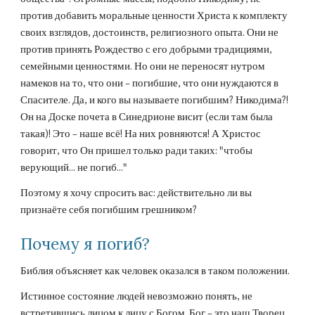
против добавить моральные ценности Христа к комплекту 
своих взглядов, достоинств, религиозного опыта. Они не 
против принять Рождество с его добрыми традициями, 
семейными ценностями. Но они не переносят нутром 
намеков на то, что они – погибшие, что они нуждаются в 
Спасителе. Да, и кого вы называете погибшим? Никодима?! 
Он на Доске почета в Синедрионе висит (если там была 
такая)! Это – наше всё! На них ровняются! А Христос 
говорит, что Он пришел только ради таких: "чтобы 
верующий... не погиб..."
Поэтому я хочу спросить вас: действительно ли вы 
признаёте себя погибшим грешником?
Почему я погиб?
Библия объясняет как человек оказался в таком положении.
Истинное состояние людей невозможно понять, не 
встретившись лицом к лицу с Богом. Бог – это наш Творец, 