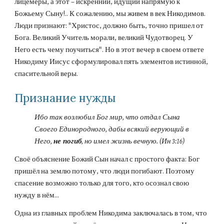
лицемеры, а этот – искренний, идущий напрямую к 
Божьему Сыну!.. К сожалению, мы живем в век Никодимов. 
Люди признают: "Христос, должно быть, точно пришел от 
Бога. Великий Учитель морали, великий Чудотворец. У 
Него есть чему поучиться". Но в этот вечер в своем ответе 
Никодиму Иисус сформулировал пять элементов истинной, 
спасительной веры.
Признание нужды
Ибо так возлюбил Бог мир, что отдал Сына 
Своего Единородного, дабы всякий верующий в 
Него, 
не погиб
, но имел жизнь вечную. (Ин 3:16)
Своё объяснение Божий Сын начал с простого факта: Бог 
пришёл на землю потому, что люди погибают. Поэтому 
спасение возможно только для того, кто осознал свою 
нужду в нём...
Одна из главных проблем Никодима заключалась в том, что 