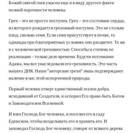
Божий святой гнев ужасен еще и в виду другого факта: 
полной порочности человека.
Грех – это не просто поступок. Грех – это состояние сердца, 
из которого рождается греховный поступок. Это не столько 
плод, сколько семя. Если семя присутствует в почве, то 
однажды при благоприятных условиях оно расцветет. То же 
и с человеческой греховностью. Способы и степень ее 
реализации – только дело времени. Будучи потомками 
Адама, мы все унаследовали его греховность. Это часть 
нашего ДНК. Наши "авторские грехи" лишь подтверждают 
наличие в нас этой испорченной природы.
Первый человек отверг единственный эталон добра, 
исходивший от Создателя, и оспорил Его право быть Богом 
и Законодателем Вселенной.
И взял Господь Бог человека, и поселил его в саду 
Едемском, чтобы возделывать его и хранить его. И 
заповедал Господь Бог человеку, говоря: от всякого дерева 