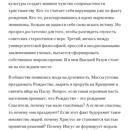
культуры создает мнимое чувство сопричастности 
христианству. Кто-то считает себя верующим уже по факту 
рождения. Кто-то, разочаровавшись в идеях марксизма-
ленинизма, больше не нашел в себе силы искать истину. Но 
прозрел достаточно для того, чтобы разглядеть глупость 
советских стереотипов о вере. Третий, мечась между 
университетской философией, прессой и неоднозначными 
заключениями ученых, пытается сформировать 
собственное мировоззрение. И в нем Высшей Разум стоит 
не на последнем месте.
В обществе появилась мода на духовность. Массы готовы 
праздновать Рождество, нырять в прорубь на Крещение и 
святить яйца на Пасху. Вопрос: если такая огромная часть 
населения признает, что Рождество – это рождение 
Спасителя, почему так мало спасённых? А если не спасены, 
то почему они празднуют? Если этот факт будоражит такое 
множество людей, почему Христос не становится частью 
принятия решений? Почему Иисус не формирует мораль 