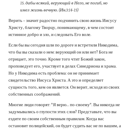
15. дабы всякий, верующий в Него, не погиб, но 
имел жизнь вечную. (Ин.3:14-15)
Верить – значит радостно подчинить свою жизнь Иисусу 
Христу, благому Творцу, понимающему, в чем состоит 
истинное добро и зло, и следовать Его воле.
Если бы вы сегодня шли по дороге и встретили Никодима, 
что бы вы сказали о нем: верующий он или нет? Бога не 
отрицает, это точно. Кроме того чтит Божий закон, 
проповедует его, участвует в делах Синедриона и храма. 
Но у Никодима есть проблема: он не принимает 
свидетельство Иисуса Христа. А это и определяет 
сущность того, кем он является. Он верит, исходя из своих 
собственных соображений.
Многие люди говорят: "Я верю... по-своему". Вы никогда не 
задумывались о глупости этих слов? Представьте, что вы 
ездите по своим собственным правилам. Когда вас 
остановит полицейский, он будет судить вас не по вашим, а 