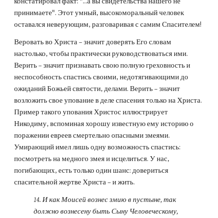
констатировал факт: "...а вы свидетельства нашего не 
принимаете". Этот умный, высокоморальный человек 
оставался неверующим, разговаривая с самим Спасителем!
Веровать во Христа – значит доверять Его словам 
настолько, чтобы практически руководствоваться ими. 
Верить – значит признавать свою полную греховность и 
неспособность спастись своими, недотягивающими до 
ожиданий Божьей святости, делами. Верить – значит 
возложить свое упование в деле спасения только на Христа. 
Пример такого упования Христос иллюстрирует 
Никодиму, вспоминая хорошу известную ему историю о 
поражении евреев смертельно опасными змеями. 
Умирающий имел лишь одну возможность спастись: 
посмотреть на медного змея и исцелиться. У нас, 
погибающих, есть только один шанс: довериться 
спасительной жертве Христа – и жить.
14. И как Моисей вознес змию в пустыне, так 
должно вознесену быть Сыну Человеческому, 