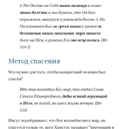
4. Но Он взял на Себя 
наши немощи
 и понес 
наши болезни
; а мы думали, что Он был 
поражаем, наказуем и уничижён Богом. 5. Но 
Он изъязвлен был 
за грехи наши
 и мучим 
за 
беззакония наши
; 
наказание мира нашего
было на Нём, и ранами Его 
мы исцелились
. (Ис 
53:4-5)
Метод спасения
Что нужно для того, чтобы конкретный человек был 
спасён?
Ибо так возлюбил Бог мир, что отдал Сына 
Своего Единородного, 
дабы всякий верующий 
в Него
, не погиб, но имел жизнь вечную. (Ин 
3:16)
Иисус подчёркивает, что Бог возлюбил весь мир, но 
спасутся только те, кого Христос называет "верующим в 