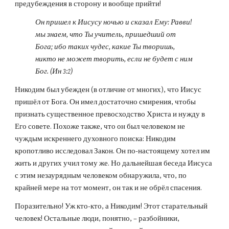
предубеждения в сторону и вообще прийти!
Он пришел к Иисусу ночью и сказал Ему: Равви! 
мы знаем, что Ты учитель, пришедший от 
Бога; ибо таких чудес, какие Ты творишь, 
никто не может творить, если не будет с ним 
Бог. (Ин 3:2)
Никодим был убежден (в отличие от многих), что Иисус 
пришёл от Бога. Он имел достаточно смирения, чтобы 
признать существенное превосходство Христа и нужду в 
Его совете. Похоже также, что он был человеком не 
чуждым искреннего духовного поиска: Никодим 
кропотливо исследовал Закон. Он по-настоящему хотел им 
жить и других учил тому же. Но дальнейшая беседа Иисуса 
с этим незаурядным человеком обнаружила, что, по 
крайней мере на тот момент, он так и не обрёл спасения.
Поразительно! Уж кто-кто, а Никодим! Этот старательный 
человек! Остальные люди, понятно, – разбойники, 