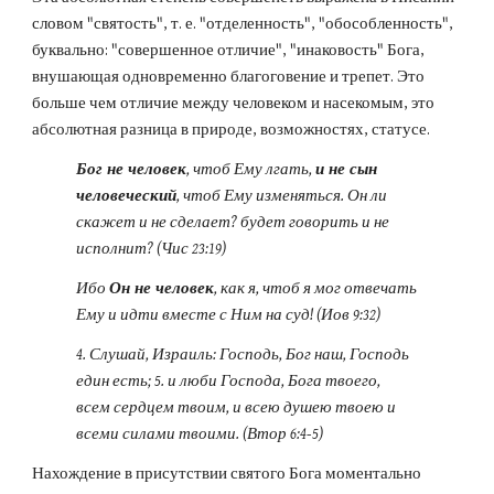
словом "святость", т. е. "отделенность", "обособленность", 
буквально: "совершенное отличие", "инаковость" Бога, 
внушающая одновременно благоговение и трепет. Это 
больше чем отличие между человеком и насекомым, это 
абсолютная разница в природе, возможностях, статусе.
Бог не человек
, чтоб Ему лгать, 
и не сын 
человеческий
, чтоб Ему изменяться. Он ли 
скажет и не сделает? будет говорить и не 
исполнит? (Чис 23:19)
Ибо 
Он не человек
, как я, чтоб я мог отвечать 
Ему и идти вместе с Ним на суд! (Иов 9:32)
4. Слушай, Израиль: Господь, Бог наш, Господь 
един есть; 5. и люби Господа, Бога твоего, 
всем сердцем твоим, и всею душею твоею и 
всеми силами твоими. (Втор 6:4-5)
Нахождение в присутствии святого Бога моментально 