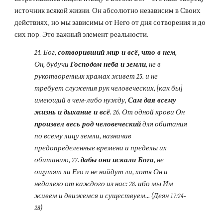
источник всякой жизни. Он абсолютно независим в Своих 
действиях, но мы зависимы от Него от дня сотворения и до 
сих пор. Это важный элемент реальности.
24. Бог, 
сотворивший мир и всё, что в нем
, 
Он, будучи 
Господом неба и земли
, не в 
рукотворенных храмах живет 25. и не 
требует служения рук человеческих, [как бы] 
имеющий в чем-либо нужду, 
Сам дая всему 
жизнь и дыхание и всё
. 26. От одной крови Он 
произвел весь род человеческий
 для обитания 
по всему лицу земли, назначив 
предопределенные времена и пределы их 
обитанию, 27. 
дабы они искали Бога
, не 
ощутят ли Его и не найдут ли, хотя Он и 
недалеко от каждого из нас: 28. ибо мы Им 
живем и движемся и существуем... (Деян 17:24-
28)