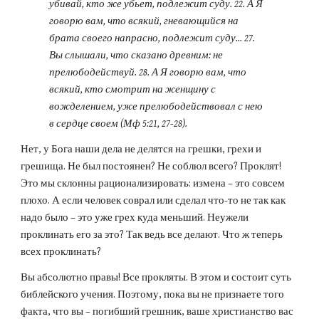
убивай, кто же убьет, подлежит суду. 22. А Я 
говорю вам, что всякий, гневающийся на 
брата своего напрасно, подлежит суду... 27. 
Вы слышали, что сказано древним: не 
прелюбодействуй. 28. А Я говорю вам, что 
всякий, кто смотрит на женщину с 
вожделением, уже прелюбодействовал с нею 
в сердце своем (Мф 5:21, 27-28).
Нет, у Бога наши дела не делятся на грешки, грехи и 
грешища. Не был постоянен? Не соблюл всего? Проклят! 
Это мы склонны рационализировать: измена – это совсем 
плохо. А если человек соврал или сделал что-то не так как 
надо было – это уже грех куда меньший. Неужели 
проклинать его за это? Так ведь все делают. Что ж теперь 
всех проклинать?
Вы абсолютно правы! Все прокляты. В этом и состоит суть 
библейского учения. Поэтому, пока вы не признаете того 
факта, что вы – погибший грешник, ваше христианство вас 