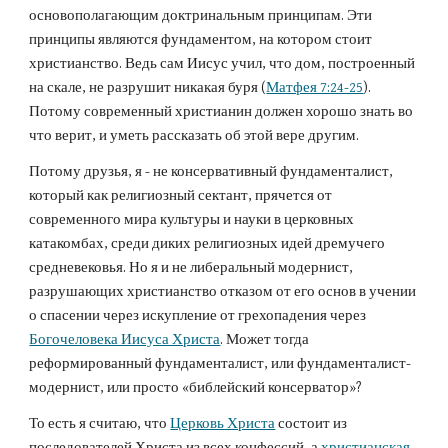
основополагающим доктринальным принципам. Эти
принципы являются фундаментом, на котором стоит
христианство. Ведь сам Иисус учил, что дом, построенный
на скале, не разрушит никакая буря (
Матфея 7:24-25
).
Потому современный христианин должен хорошо знать во
что верит, и уметь рассказать об этой вере другим.
Потому друзья, я - не консервативный фундаменталист,
который как религиозный сектант, прячется от
современного мира культуры и науки в церковных
катакомбах, среди диких религиозных идей дремучего
средневековья. Но я и не либеральный модернист,
разрушающих христианство отказом от его основ в учении
о спасении через искупление от грехопадения через
Богочеловека Иисуса Христа
. Может тогда
реформированный фундаменталист, или фундаменталист-
модернист, или просто «библейский консерватор»?
То есть я считаю, что
Церковь Христа
состоит из
последователей Христа из всех конфессий, а
христианская