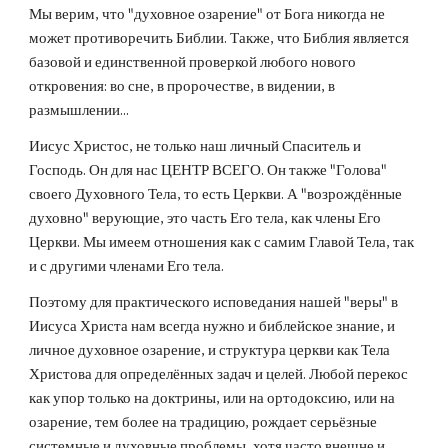
Мы верим, что "духовное озарение" от Бога никогда не
может противоречить Библии. Также, что Библия является
базовой и единственной проверкой любого нового
откровения: во сне, в пророчестве, в видении, в
размышлении...
Иисус Христос, не только наш личный Спаситель и
Господь. Он для нас ЦЕНТР ВСЕГО. Он также "Голова"
своего Духовного Тела, то есть Церкви. А "возрождённые
духовно" верующие, это часть Его тела, как члены Его
Церкви. Мы имеем отношения как с самим Главой Тела, так
и с другими членами Его тела.
Поэтому для практического исповедания нашей "веры" в
Иисуса Христа нам всегда нужно и библейское знание, и
личное духовное озарение, и структура церкви как Тела
Христова для определённых задач и целей. Любой перекос
как упор только на доктрины, или на ортодоксию, или на
озарение, тем более на традицию, рождает серьёзные
системные и духовные проблемы, хотя часто внешне и