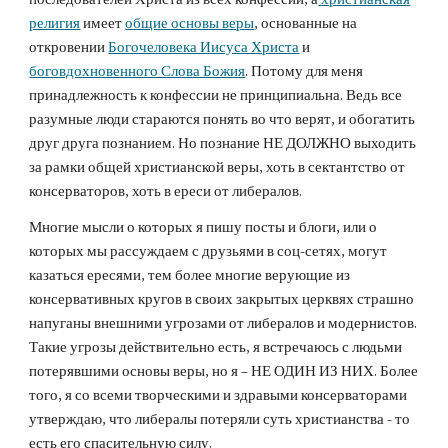
религия
имеет
общие основы веры
, основанные на
откровении
Богочеловека Иисуса Христа
и
боговдохновенного Слова Божия
. Потому для меня
принадлежность к конфессии не принципиальна. Ведь все
разумные люди стараются понять во что верят, и обогатить
друг друга познанием. Но познание НЕ ДОЛЖНО выходить
за рамки общей христианской веры, хоть в сектантство от
консерваторов, хоть в ереси от либералов.
Многие мысли о которых я пишу посты и блоги, или о
которых мы рассуждаем с друзьями в соц-сетях, могут
казаться ересями, тем более многие верующие из
консервативных кругов в своих закрытых церквях страшно
напуганы внешними угрозами от либералов и модернистов.
Такие угрозы действительно есть, я встречаюсь с людьми
потерявшими основы веры, но я – НЕ ОДИН ИЗ НИХ. Более
того, я со всеми творческими и здравыми консерваторами
утверждаю, что либералы потеряли суть христианства - то
есть его спасительную силу.