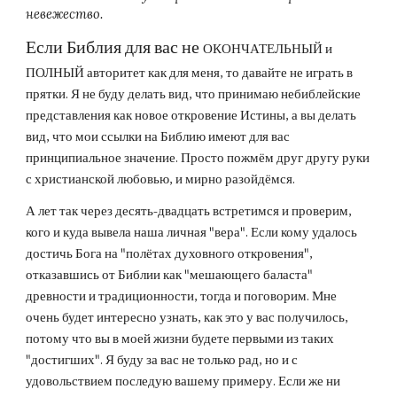
невежество.
Если Библия для вас не
ОКОНЧАТЕЛЬНЫЙ
и
ПОЛНЫЙ авторитет как для меня, то давайте не играть в
прятки. Я не буду делать вид, что принимаю небиблейские
представления как новое откровение Истины
, а
вы делать
вид, что мои ссылки на Библию имеют для вас
принципиальное значение. Просто пожмём друг другу руки
с христианской любовью, и мирно разойдёмся.
А лет так через десять-двадцать встретимся и проверим,
кого и куда вывела наша личная "вера". Если кому удалось
достичь Бога на "полётах духовного откровения",
отказавшись от Библии как "мешающего баласта"
древности и традиционности, тогда и поговорим. Мне
очень будет интересно узнать, как это у вас получилось,
потому что вы в моей жизни будете первыми из таких
"достигших".
Я буду за вас не только рад, но и с
удовольствием последую вашему примеру. Если же ни