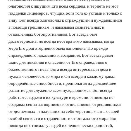
благоволил к ищущим Его всем сердцем, и терпеть не мог 
подделки лицемеров, чтущих Бога только устами и только с 
виду. Бог всегда благоволил к страждущим и нуждающимся 
в помощи грешникам, и наказывал сознательных и 
отъявленных богопротивников. Бог всегда был 
долготерпелив, но всегда неотвратимо наказывал, когда 
мера Его долготерпения была наполнена. Но прежде 
справедливого наказания и воздаяния, Бог всегда давал 
шанс для покаяния и спасения от Его справедливого 
божественного гнева. Бога всегда интересовали дела и 
нужды человеческого мира и Он всегда и каждому давал 
определённые способности, предполагая их дальнейшее 
развитие для служение всем нуждающимся. Бог всегда 
работал с людьми в их культуре и времени, и никогда не 
создавал секты затворников и отшельников, отрешившихся 
от дел земных, и надевших на себя «вретища» в знак своей 
особой святости и отдаленности от остального мира. Бог 
никогда не отнимал у людей их человеческих радостей, 