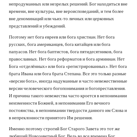
непродуманных или незрелых решений. Бог находиться вне 
времени, вне культуры, вне вероисповеданий, и тем более 
вне деноминаций или чьих-то личных или церковных 
представлений и убеждений.
Поэтому нет бога евреев или бога христиан. Нет бога 
русских, бога американцев, бога китайцев или бога 
папуасов. Нет бога баптистов, бога пятидесятников, бога 
православных. Нет бога реформатов и бога арминиан. Нет 
Бога «отделённых» или бога «регистрированных». Нет бога 
брата Ивана или бога брата Степана. Все это только разные 
«версии бога», иногда надуманные и часто невежественные 
версии человеческого богопонимания и богопреставления. 
И причина такого невежества часто кроется в непонимании 
неизменности Божией, в непонимании Его вечного 
постоянства, в непонимании твердости данного им Слова и 
в непреклонности принятого Им решения.
Именно поэтому строгий Бог Старого Завета это тот же 
любящий Новозаветный Бог. Ведь во все времена Бог 