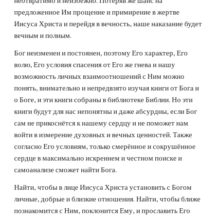
неотвратимо и неизбежно. Потеряв же шанс на 
предложенное Им прощение и примирение в жертве 
Иисуса Христа и перейдя в вечность, наше наказание будет 
вечным и полным.
Бог неизменен и постоянен, поэтому Его характер, Его 
волю, Его условия спасения от Его же гнева и нашу 
возможность личных взаимоотношений с Ним можно 
понять, внимательно и непредвзято изучая книги от Бога и 
о Боге, и эти книги собраны в библиотеке Библии. Но эти 
книги будут для нас непонятны и даже абсурдны, если Бог 
сам не прикоснётся к нашему сердцу и не поможет нам 
войти в измерение духовных и вечных ценностей. Также 
согласно Его условиям, только смерённое и сокрушённое 
сердце в максимально искреннем и честном поиске и 
самоанализе сможет найти Бога.
Найти, чтобы в лице Иисуса Христа установить с Богом 
личные, добрые и близкие отношения. Найти, чтобы ближе 
познакомится с Ним, поклонится Ему, и прославить Его 