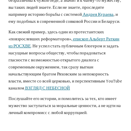
безразличны к чужой беде, а значит и к чьему-то мужеству,
вы таких людей знаете. Если не знаете, проследите
например историю борьбы с системой
Андрея Кураева
, и
ему подобных в современной совковой России и Беларуси.
Как свежий пример, здесь один из протестантских
«повзрослевших реформаторов»,
епископ Альберт Раткин
из РОСХВЕ
. Не успел стать публичным блогером и задать
насущные вопросы обществу, чтобы порадоваться
гласности с возможностью открытого диалога с
современным окружением, так сразу выгнан
начальствующим братом Ряховским за непокорность
власти, вместе со всей церковью, и перспективным YouTube
каналом
ВЗГЛЯД С НЕБЕСНОЙ
Послушайте его истории, и помолитесь за тех, кто имеет
мужество заступаться за моральные ценности, а не идти на
личный компромисс с любой коррупцией.