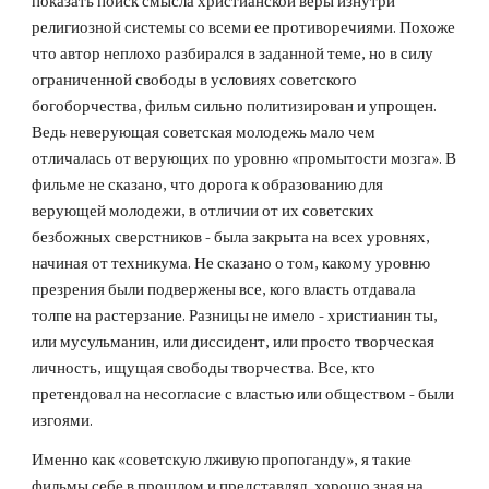
показать поиск смысла христианской веры изнутри
религиозной системы со всеми ее противоречиями. Похоже
что автор неплохо разбирался в заданной теме, но в силу
ограниченной свободы в условиях советского
богоборчества, фильм сильно политизирован и упрощен.
Ведь неверующая советская молодежь мало чем
отличалась от верующих по уровню «промытости мозга». В
фильме не сказано, что дорога к образованию для
верующей молодежи, в отличии от их советских
безбожных сверстников - была закрыта на всех уровнях,
начиная от техникума. Не сказано о том, какому уровню
презрения были подвержены все, кого власть отдавала
толпе на растерзание. Разницы не имело - христианин ты,
или мусульманин, или диссидент, или просто творческая
личность, ищущая свободы творчества. Все, кто
претендовал на несогласие с властью или обществом - были
изгоями.
Именно как «советскую лживую пропоганду», я такие
фильмы себе в прошлом и представлял, хорошо зная на