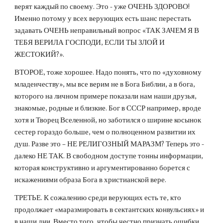
верят каждый по своему. Это - уже ОЧЕНЬ ЗДОРОВО!
Именно потому у всех верующих есть шанс перестать
задавать ОЧЕНЬ неправильный вопрос «ТАК ЗАЧЕМ Я В
ТЕБЯ ВЕРИЛА ГОСПОДИ, ЕСЛИ ТЫ ЗЛОЙ И
ЖЕСТОКИЙ?».
ВТОРОЕ, тоже хорошее. Надо понять, что по «духовному
младенчеству», мы все верим не в Бога Библии, а в бога,
которого на личном примере показали нам наши друзья,
знакомые, родные и близкие. Бог в СССР например, вроде
хотя и Творец Вселенной, но заботился о ширине косынок
сестер гораздо больше, чем о полноценном развитии их
душ. Разве это – НЕ РЕЛИГОЗНЫЙ МАРАЗМ? Теперь это -
далеко НЕ ТАК. В свободном доступе тонны информации,
которая конструктивно и аргументированно борется с
искажениями образа Бога в христианской вере.
ТРЕТЬЕ. К сожалению среди верующих есть те, кто
продолжает «маразмировать в сектантских конвульсиях» и
в наши дни. Вместо того, чтобы честно признать ошибки