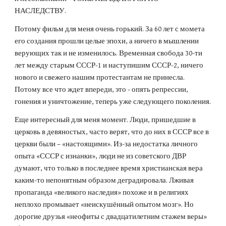
НАСЛЕДСТВУ.
Потому фильм для меня очень горький. За 60 лет с момета
его создания прошли целые эпохи, а ничего в мышлении
верующих так и не изменилось. Временная свобода 30-ти
лет между старым СССР-1 и наступишим СССР-2, ничего
нового и свежего нашим протестантам не принесла.
Потому все что ждет впереди, это - опять репрессии,
гонения и уничтожение, теперь уже следующего поколения.
Еще интересный для меня момент. Люди, пришедшие в
церковь в девяностых, часто верят, что до них в СССР все в
церкви были – «настоящими». Из-за недостатка личного
опыта «СССР с изнанки», люди не из советского ДВР
думают, что только в последнее время христианская вера
каким-то непонятным образом деградировала. Лживая
пропаганда «великого наследия» похоже и в религиях
неплохо промывает «неискушённый опытом мозг». Но
дорогие друзья «неофиты с двадцатилетним стажем веры»