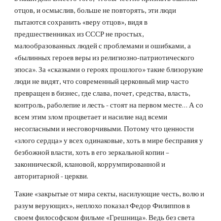
отцов, и осмыслив, больше не повторять, эти люди
пытаются сохранить «веру отцов», видя в
предшественниках из СССР не простых,
малообразованных людей с проблемами и ошибками, а
«былинных героев веры из религиозно-патриотического
эпоса». За «сказками о героях прошлого» такие близорукие
люди не видят, что современный церковный мир часто
превращен в бизнес, где слава, почет, средства, власть,
контроль, раболепие и лесть - стоят на первом месте… А со
всем этим злом процветает и насилие над всеми
несогласными и несговорчивыми. Потому что ценности
«злого сердца» у всех одинаковые, хоть в мире бесправия у
безбожной власти, хоть в его зеркальной копии –
законнической, клановой, коррумпированной и
авторитарной - церкви.
Такие «закрытые от мира секты, насилующие честь, волю и
разум верующих», неплохо показал Федор Филиппов в
своем философском фильме «Грешница». Ведь без света