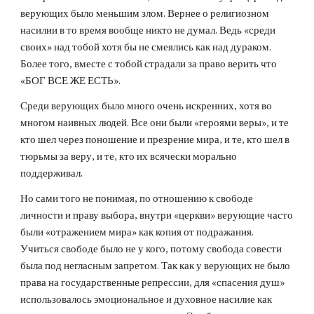
верующих было меньшим злом. Вернее о религиозном
насилии в то время вообще никто не думал. Ведь «среди
своих» над тобой хотя бы не смеялись как над дураком.
Более того, вместе с тобой страдали за право верить что
«БОГ ВСЕ ЖЕ ЕСТЬ».
Среди верующих было много очень искренних, хотя во
многом наивных людей. Все они были «героями веры», и те
кто шел через поношение и презрение мира, и те, кто шел в
тюрьмы за веру, и те, кто их всячески морально
поддерживал.
Но сами того не понимая, по отношению к свободе
личности и праву выбора, внутри «церкви» верующие часто
были «отражением мира» как
копия
от подражания.
Учиться свободе было не у кого, потому свобода совести
была под негласным запретом. Так как у верующих не было
права на государственные репрессии, для «спасения душ»
использовалось эмоциональное и духовное насилие как