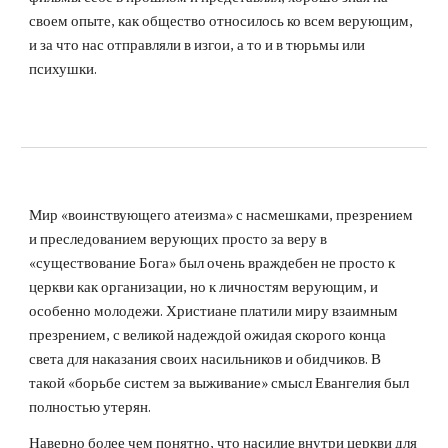
своем опыте, как общество относилось ко всем верующим,
и за что нас отправляли в изгои, а то и в тюрьмы или
психушки.
Мир «воинствующего атеизма» с насмешками, презрением
и преследованием верующих просто за веру в
«существование Бога» был очень враждебен не просто к
церкви как организации, но к личностям верующим, и
особенно молодежи. Христиане платили миру взаимным
презрением, с великой надеждой ожидая скорого конца
света для наказания своих насильников и обидчиков. В
такой «борьбе систем за выживание» смысл Евангелия был
полностью утерян.
Наверно более чем понятно, что насилие внутри церкви для