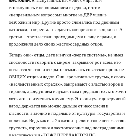
жестокий?».
Испугашись насмешек мира, или
столкнушись с непониманием в церкви, с этим
«неправильным вопросом» многие из ДВР ушли в
безбожный мир. Другие просто сломались под двойным
натиском, и перестали задавать «неприятные вопросы». А
третьи…. третьи стали проходимцами и лицемерами, и
продолжили дело своих жестокосердных отцов.
Теперь они - отцы, дети и внуки «жертв системы», не имея
способности говорить с миром, закрывают рот всем, кто
пытается честно и открыто осмыслить советское прошлое
ОБЩИХ отцов и дедов. Они, «религиозные трусы», в своих
«наследственных страхах», заигрывают с властью воров и
тиранов, двоедушием и лукавством предавая тех, кто хочет
хоть что-то изменить к лучшему. Это они учат доверчивый
народ держатся как можно дальше от несогласия и
гласности, а заодно и подальше от культуры, государства и
политики. Ведь как и всё в жизни - религиозное невежество,
трусость, коррупция и жестокосердие над пострадавшими
и несогласными - ТОЖЕ ПЕРЕДАЮТСЯ ПО