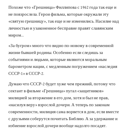
Похоже что «Грешница» Филлипова с 1962 года так еще и
не повзрослела. Герои фильма, которые окружали эту
«святую грешницу», так еще и не изменились. Насилие над
личностью и узаконенное бесправие правят славянским
миром...
«За бугром» много что видно по-новому в современной
жизни бывшей родины. Особенно если следишь за
событиями и людьми, которые являются моральным
барометром нации, с медленным погружением «наследия
СССР-1» в СССР-2.
Думаю что СССР-2 будет хуже чем прежний, потому что
сектант в фильме «Грешница» пугал «защитников»
милицией за вторжение в его дом, хотя и был не прав,
«насилуя веру» взрослой дочери. А теперь по законам
современности, милиция сама ворвется в дом, если вместе
с друзьями соберутся почитать Библию. А за удержание и
избиение взрослой дочери вообще надолго посадят.