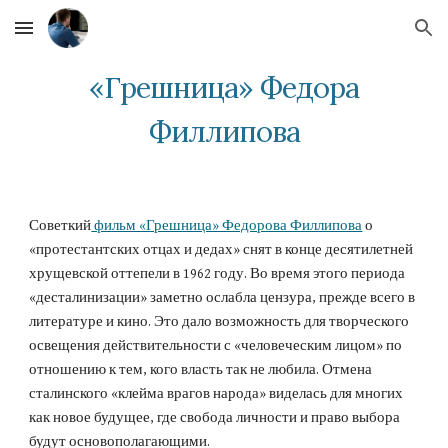
Skip to main content
Skip to navigation
«Грешница» Федора
Филлипова
Советкий
фильм «Грешница» Федорова Филлипова
о
«протестантских отцах и дедах» снят в конце десятилетней
хрущевской оттепели в 1962 году. Во время этого периода
«десталинизации» заметно ослабла цензура, прежде всего в
литературе и кино. Это дало возможность для творческого
освещения действительности с «человеческим лицом» по
отношению к тем, кого власть так не любила. Отмена
сталинского «клейма врагов народа» виделась для многих
как новое будущее, где свобода личности и право выбора
будут основополагающими.