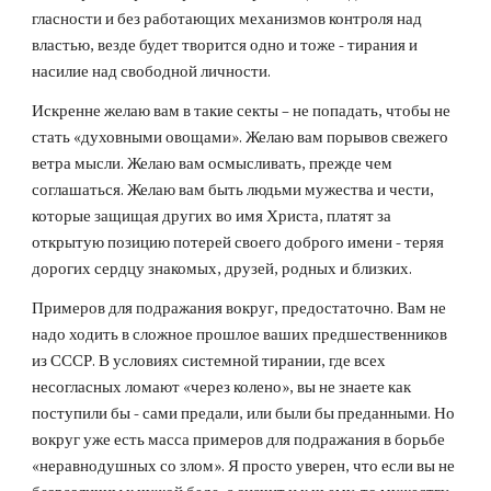
гласности и без работающих
механизмов
контроля над
властью, везде будет творится одно и тоже - тирания и
насилие над свободной личности.
Искренне желаю вам в такие секты – не попадать, чтобы не
стать «духовными овощами». Желаю вам порывов свежего
ветра мысли. Желаю вам осмысливать, прежде чем
соглашаться. Желаю вам быть людьми мужества и чести,
которые защищая других во имя Христа, платят за
открытую позицию потерей своего доброго имени - теряя
дорогих сердцу знакомых, друзей, родных и близких.
Примеров для подражания вокруг, предостаточно. Вам не
надо ходить в сложное прошлое ваших предшественников
из СССР. В условиях системной
тирании
, где всех
несогласных ломают «через колено», вы не знаете как
поступили бы - сами предали, или были бы преданными. Но
вокруг уже есть масса примеров для подражания в борьбе
«неравнодушных со злом». Я просто уверен, что если вы не