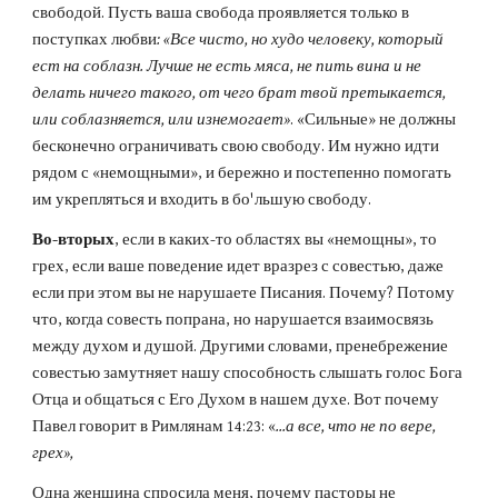
свободой. Пусть ваша свобода проявляется только в 
поступках любви
:
«Все чисто, но худо человеку, который 
ест на соблазн. Лучше не есть мяса, не пить вина и не 
делать ничего такого, от чего брат твой претыкается, 
или соблазняется, или изнемогает»
. «Сильные» не должны 
бесконечно ограничивать свою свободу. Им нужно идти 
рядом с «немощными», и бережно и постепенно помогать 
им укрепляться и входить в бо'льшую свободу.
Во-вторых
, если в каких-то областях вы «немощны», то 
грех, если ваше поведение идет вразрез с совестью, даже 
если при этом вы не нарушаете Писания. Почему? Потому 
что, когда совесть попрана, но нарушается взаимосвязь 
между духом и душой. Другими словами, пренебрежение 
совестью замутняет нашу способность слышать голос Бога 
Отца и общаться с Его Духом в нашем духе. Вот почему 
Павел говорит в Римлянам 14:23: «
...а все, что не по вере, 
грех»,
Одна женщина спросила меня, почему пасторы не 