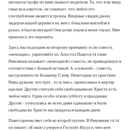
автокатастрофе по вине пьяного водителя. То, что я не вижу 
смысла в алкоголе, не означает, что любое его 
употребление является грехом. Впервые увидев двоих 
лидеров нашей церкви и их жен с бокалами коктейля в 
руках, я был возмущен! Они резко упали в моих глазах. Мне 
пришлось это пережить.
Здесь мы подходим ко второму принципу: если совесть 
«немощна», укрепляйте ее
.
 Апостол Павел в 14 главе 
Римлянам называет «немощной» совесть, не приведенную в 
соответствие с Божьей истиной. А «сильной» - совесть, 
настроенную по Божьему Слову. Некоторые из христиан 
Рима думали, что грех - есть мясо, приносимое в жертву 
идолам. Другие считали себя свободными во Христе есть 
любое мясо. Одни особо чтили субботу и праздники. 
Другие - относились ко всем дням одинаково и были 
свободны во Христе наслаждаться каждым днем.
Павел причисляет себя ко второй группе. В Римлянам 14:14 
он пишет: 
«Я знаю и уверен в Господе Иисусе, что нет 