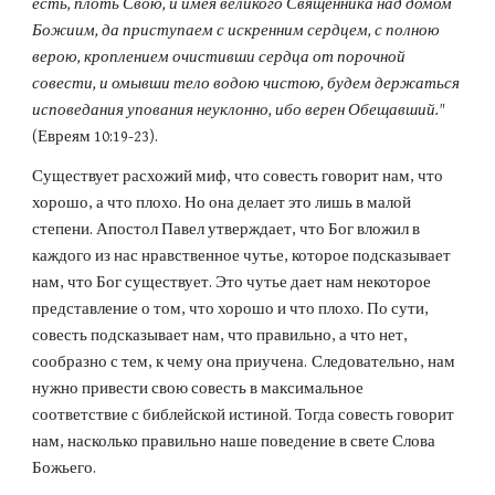
есть, плоть Свою, и имея великого Священника над домом 
Божиим, да приступаем с искренним сердцем, с полною 
верою, кроплением очистивши сердца от порочной 
совести, и омывши тело водою чистою, будем держаться 
исповедания упования неуклонно, ибо верен Обещавший."
(Евреям 10:19-23).
Существует расхожий миф, что совесть говорит нам, что 
хорошо, а что плохо. Но она делает это лишь в малой 
степени. Апостол Павел утверждает, что Бог вложил в 
каждого из нас нравственное чутье, которое подсказывает 
нам, что Бог существует. Это чутье дает нам некоторое 
представление о том, что хорошо и что плохо. По сути, 
совесть подсказывает нам, что правильно, а что нет, 
сообразно с тем, к чему она приучена.
Следовательно, нам 
нужно привести свою совесть в максимальное 
соответствие с библейской истиной.
Тогда совесть говорит 
нам, насколько правильно наше поведение в свете Слова 
Божьего.