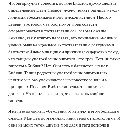
Чтобы приучить совесть к истине Библии, нужно сделать 
определенные шаги. Первое, нужно понять разницу между 
личными убеждениями и Библейской истиной.
Пастор 
церкви, в которой я вырос, помог моей совести 
сформироваться в соответствии со Словом Божьим. 
Конечно, как у всякого человека, его понимание Библии и 
учение были не идеальны. В соответствии с доктринами 
баптистской деноминации он приучил всю церковь к тому, 
что танцы и употребление алкоголя - это грех. Есть ли такие 
запреты в Библии? Нет. Они есть у баптистов, но не в 
Библии. Танцы радости и употребление алкогольных 
напитков не раз упоминаются и в повествовании, и в 
принципах Писания. Библия запрещает напиваться 
допьяна. Но нигде не сказано, что алкоголь вообще 
запрещен.
Я не пью из личных убеждений. Я не вижу в этом большого 
смысла. Мой дед по маминой линии умер от алкоголизма. И 
одна из моих теток. Другие мои дядя и тетя погибли в 