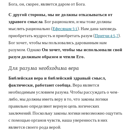
Бога, он, скорее, является даром от Бога.
С другой стороны, мы не должны отказываться от 
здравого смысла
. Бог рационален, и мы тоже должны 
мыслить рационально (
Ефесянам 5:1
). Нам дана заповедь 
приобретать мудрость и приобретать разум (
Притчи 4:5,7
). 
Бог хочет, чтобы мы пользовались дарованным нам 
разумом. Однако 
Он хочет, чтобы мы использовали свой 
разум должным образом и чтили Его.
Для разума необходима вера
Библейская вера и библейский здравый смысл, 
фактически, работают сообща.
 Вера является 
необходимым условием разума. Чтобы рассуждать о чем-
либо, мы должны иметь веру в то, что законы логики 
правильно определяют верную цепь логических 
заключений. Поскольку законы логики невозможно ощутить 
с помощью органов чувств, наша уверенность в них 
является своего рода верой.