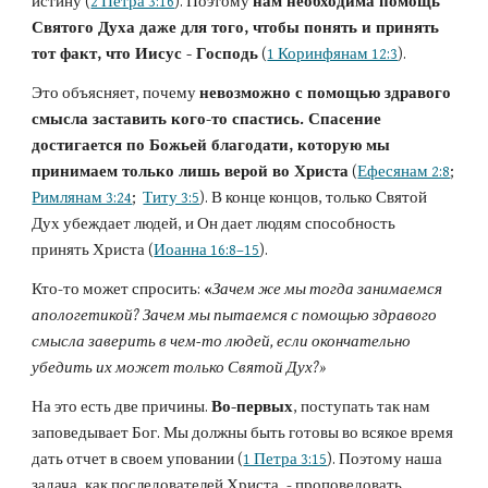
истину (
2 Петра 3:16
). Поэтому 
нам необходима помощь 
Святого Духа даже для того, чтобы понять и принять 
тот факт, что Иисус - Господь
 (
1 Коринфянам 12:3
).
Это объясняет, почему 
невозможно с помощью здравого 
смысла заставить кого-то спастись. Спасение 
достигается по Божьей благодати, которую мы 
принимаем только лишь верой во Христа
 (
Ефесянам 2:8
;  
Римлянам 3:24
;  
Титу 3:5
). В конце концов, только Святой 
Дух убеждает людей, и Он дает людям способность 
принять Христа (
Иоанна 16:8–15
).
Кто-то может спросить: 
«
Зачем же мы тогда занимаемся 
апологетикой? Зачем мы пытаемся с помощью здравого 
смысла заверить в чем-то людей, если окончательно 
убедить их может только Святой Дух?»
На это есть две причины. 
Во-первых
, поступать так нам 
заповедывает Бог. Мы должны быть готовы во всякое время 
дать отчет в своем уповании (
1 Петра 3:15
). Поэтому наша 
задача, как последователей Христа, - проповедовать 