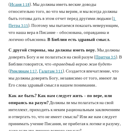
(
Исаия 1:18
). Мы должны иметь веские доводы 
относительно того, во что мы верим, и мы всегда должны 
быть готовы дать в этом отчет перед другими людьми (
1 
Петра 3:15
). Поэтому мы пытаемся показать неверующим, 
что наша вера в Писание – обоснована, оправданна и 
логично объяснима. 
В Библии есть здравый смысл.
С другой стороны, мы должны иметь веру.
 Мы должны 
доверять Богу и не полагаться на свой разум (
Притчи 3:5
). В 
Библии говорится, что 
«праведный верою жив будет»
(
Римлянам 1:17
, 
Галатам 3:11
). Создается впечатление, что 
мы должны доверять Богу, независимо от того, имеют ли 
Его слова здравый смысл в нашем понимании..
Как же быть? Как нам следует жить – по вере, или 
опираясь на разум?
 Должны ли мы полагаться на свой 
интеллект, приходить к неким рациональным заключениям 
и отвергать то, что не имеет смысла? Или же нам следует 
принимать учение Писания, не прибегая к логике и разуму, 
даже если это лишено всякого смысла?