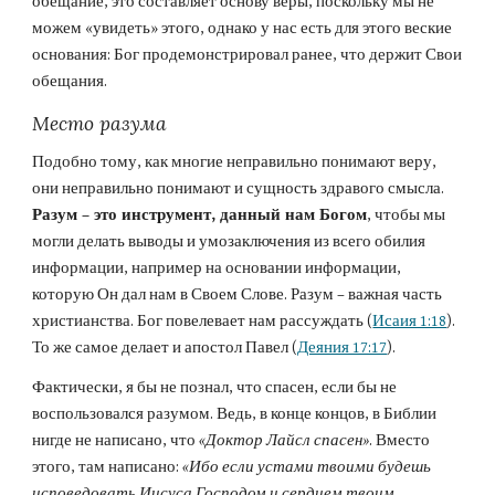
обещание, это составляет основу веры, поскольку мы не 
можем «увидеть» этого, однако у нас есть для этого веские 
основания: Бог продемонстрировал ранее, что держит Свои 
обещания.
Место разума
Подобно тому, как многие неправильно понимают веру, 
они неправильно понимают и сущность здравого смысла. 
Разум – это инструмент, данный нам Богом
, чтобы мы 
могли делать выводы и умозаключения из всего обилия 
информации, например на основании информации, 
которую Он дал нам в Своем Слове. Разум – важная часть 
христианства. Бог повелевает нам рассуждать (
Исаия 1:18
). 
То же самое делает и апостол Павел (
Деяния 17:17
).
Фактически, я бы не познал, что спасен, если бы не 
воспользовался разумом. Ведь, в конце концов, в Библии 
нигде не написано, что 
«Доктор Лайсл спасен»
. Вместо 
этого, там написано: 
«Ибо если устами твоими будешь 
исповедовать Иисуса Господом и сердцем твоим 