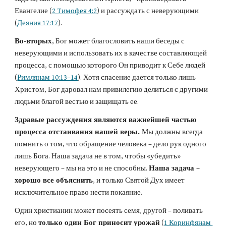
Евангелие (
2 Tимофея 4:2
) и рассуждать с неверующими 
(
Деяния 17:17
).
Во-вторых
, Бог может благословить наши беседы с 
неверующими и использовать их в качестве составляющей 
процесса, с помощью которого Он приводит к Себе людей 
(
Римлянам 10:13–14
). Хотя спасение дается только лишь 
Христом, Бог даровал нам привилегию делиться с другими 
людьми благой вестью и защищать ее.
Здравые рассуждения являются важнейшей частью 
процесса отстаивания нашей веры. 
Мы должны всегда 
помнить о том, что обращение человека – дело рук одного 
лишь Бога. Наша задача не в том, чтобы «убедить» 
неверующего – мы на это и не способны. 
Наша задача – 
хорошо все объяснить
, и только Святой Дух имеет 
исключительное право нести покаяние.
Один христианин может посеять семя, другой – поливать 
его, но 
только один Бог приносит урожай
 (
1 Коринфянам 