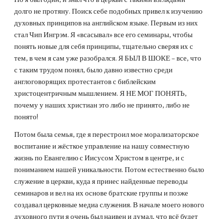
долго не протяну. Поиск себе подобных привел к изучению 
духовных принципов на английском языке. Первым из них 
стал Чип Ингрэм. Я «всасывал» все его семинары, чтобы 
понять новые для себя принципы, тщательно сверяя их с 
тем, в чем я сам уже разобрался. Я БЫЛ В ШОКЕ – все, что 
с таким трудом понял, было давно известно среди 
англоговорящих протестантов с библейским 
христоцентричным мышлением. Я НЕ МОГ ПОНЯТЬ, 
почему у наших христиан это либо не принято, либо не 
понято! 
Потом была семья, где я перестроил мое морализаторское 
воспитание и жёсткое управление на нашу совместную 
жизнь по Евангелию с Иисусом Христом в центре, и с 
пониманием нашей уникальности. Потом естественно было 
служение в церкви, куда я принес найденные переводы 
семинаров и вел на их основе братские группы и позже 
создавал церковные медиа служения. В начале моего нового 
духовного пути я очень был наивен и думал, что всё будет 