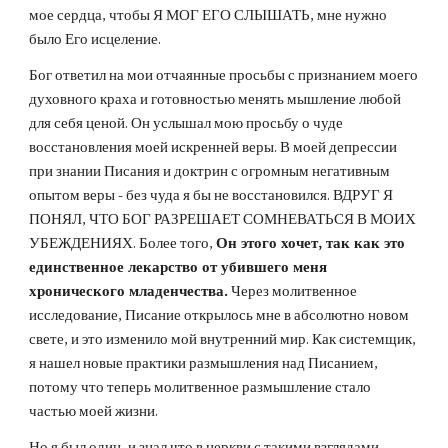
мое сердца, чтобы Я МОГ ЕГО СЛЫШАТЬ, мне нужно 
было Его исцеление. 
Бог ответил на мои отчаянные просьбы с признанием моего 
духовного краха и готовностью менять мышление любой 
для себя ценой. Он услышал мою просьбу о чуде 
восстановления моей искренней веры. В моей депрессии 
при знании Писания и доктрин с огромным негативным 
опытом веры - без чуда я бы не восстановился. ВДРУГ Я 
ПОНЯЛ, ЧТО БОГ РАЗРЕШАЕТ СОМНЕВАТЬСЯ В МОИХ 
УБЕЖДЕНИЯХ. Более того, 
Он этого хочет, так как это 
единственное лекарство от убившего меня 
хронического младенчества.
 Через молитвенное 
исследование, Писание открылось мне в абсолютно новом 
свете, и это изменило мой внутренний мир. Как системщик, 
я нашел новые практики размышления над Писанием, 
потому что теперь молитвенное размышление стало 
частью моей жизни.  
Но я был один, и знал что в церкви с такими взглядами 