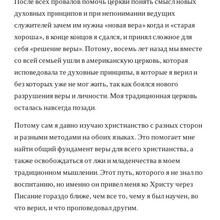
После всех провалов помочь церкви понять смысл новых 
духовных принципов и при непонимании ведущих 
служителей зачем им нужна «новая вера» когда и «старая 
хороша», в конце концов я сдался, и принял сложное для 
себя «решение веры». Потому, восемь лет назад мы вместе 
со всей семьей ушли в американскую церковь, которая 
исповедовала те духовные принципы, в которые я верил и 
без которых уже не мог жить, так как боялся нового 
разрушения веры и личности. Моя традиционная церковь 
осталась навсегда позади. 
Потому сам я давно изучаю христианство с разных сторон 
и разными методами на обоих языках. Это помогает мне 
найти общий фундамент веры для всего христианства, а 
также освобождаться от лжи и младенчества в моем 
традиционном мышлении. Этот путь, которого я не знал по 
воспитанию, но именно он привел меня ко Христу через 
Писание гораздо ближе, чем все то, чему я был научен, во 
что верил, и что проповедовал другим. 