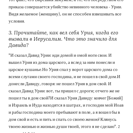
приказа совершается убийство невинного человека - Урии. 
Видя желаемое (женщину), он не способен взвешивать все 
условия.
3. Прочитайте, как вел себя Урия, когда его 
вызвали в Иерусалим. Что это значило для 
Давида?
"И сказал Давид Урии: иди домой и омой ноги свои. И 
вышел Урия из дома царского, а вслед за ним понесли и 
царское кушанье.Но Урия спал у ворот царского дома со 
всеми слугами своего господина, и не пошел в свой дом.И 
донесли Давиду, говоря: не пошел Урия в дом свой. И 
сказал Давид Урии: вот, ты пришел с дороги; отчего же не 
пошел ты в дом свой?И сказал Урия Давиду: ковчег [Божий] 
и Израиль и Иуда находятся в шатрах, и господин мой Иоав 
и рабы господина моего пребывают в поле, а я вошел бы в 
дом свой и есть и пить и спать со своею женою! Клянусь 
твоею жизнью и жизнью души твоей, этого я не сделаю". 2 