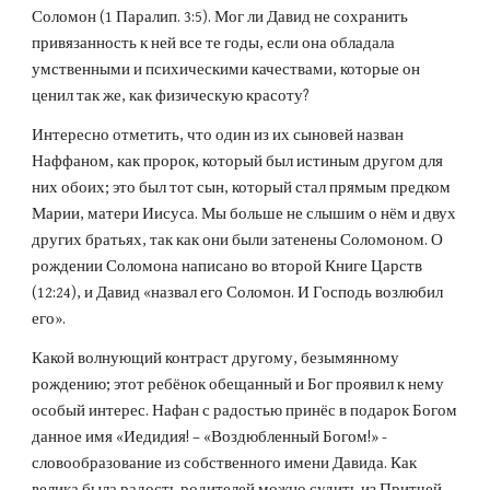
Соломон (1 Паралип. 3:5). Мог ли Давид не сохранить 
привязанность к ней все те годы, если она обладала 
умственными и психическими качествами, которые он 
ценил так же, как физическую красоту?
Интересно отметить, что один из их сыновей назван 
Наффаном, как пророк, который был истиным другом для 
них обоих; это был тот сын, который стал прямым предком 
Марии, матери Иисуса. Мы больше не слышим о нём и двух 
других братьях, так как они были затенены Соломоном. О 
рождении Соломона написано во второй Книге Царств 
(12:24), и Давид «назвал его Соломон. И Господь возлюбил 
его».
Какой волнующий контраст другому, безымянному 
рождению; этот ребёнок обещанный и Бог проявил к нему 
особый интерес. Нафан с радостью принёс в подарок Богом 
данное имя «Иедидия! – «Воздюбленный Богом!» - 
словообразование из собственного имени Давида. Как 
велика была радость родителей можно судить из Притчей 