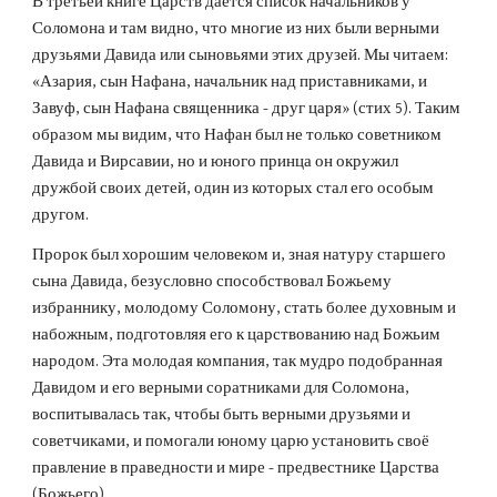
В третьей книге Царств даётся список начальников у 
Соломона и там видно, что многие из них были верными 
друзьями Давида или сыновьями этих друзей. Мы читаем: 
«Азария, сын Нафана, начальник над приставниками, и 
Завуф, сын Нафана священника - друг царя» (стих 5). Таким 
образом мы видим, что Нафан был не только советником 
Давида и Вирсавии, но и юного принца он окружил 
дружбой своих детей, один из которых стал его особым 
другом.
Пророк был хорошим человеком и, зная натуру старшего 
сына Давида, безусловно способствовал Божьему 
избраннику, молодому Соломону, стать более духовным и 
набожным, подготовляя его к царствованию над Божьим 
народом. Эта молодая компания, так мудро подобранная 
Давидом и его верными соратниками для Соломона, 
воспитывалась так, чтобы быть верными друзьями и 
советчиками, и помогали юному царю установить своё 
правление в праведности и мире - предвестнике Царства 
(Божьего).