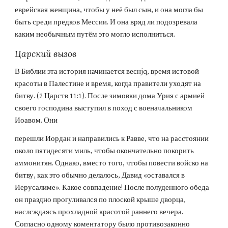
еврейская женщина, чтобы у неё был сын, и она могла бы 
быть среди предков Мессии. И она вряд ли подозревала 
каким необычным путём это могло исполниться.
Царский вызов
В Библии эта история начинается веснjq, время истовой 
красоты в Палестине и время, когда правители уходят на 
битву. (2 Царств 11:1). После зимовки дома Урия с армией 
своего господина выступил в поход с военачальником 
Иоавом. Они
перешли Иордан и направились к Равве, что на расстоянии 
около пятидесяти миль, чтобы окончательно покорить 
аммонитян. Однако, вместо того, чтобы повести войско на 
битву, как это обычно делалось, Давид «оставался в 
Иерусалиме». Какое совпадение! После полуденного обеда 
он праздно прогуливался по плоской крыше дворца, 
наслсждаясь прохладной красотой раннего вечера. 
Согласно одному коментатору было противозаконно 