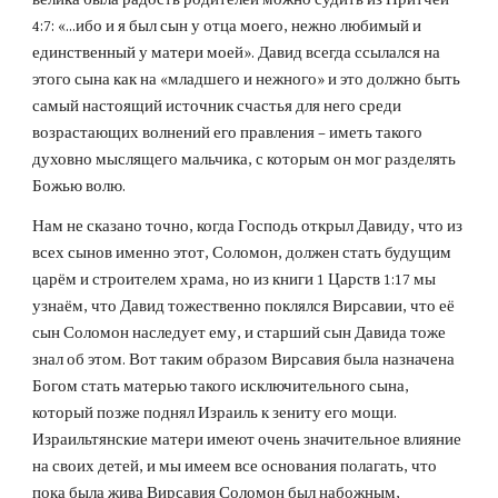
4:7: «...ибо и я был сын у отца моего, нежно любимый и 
единственный у матери моей». Давид всегда ссылался на 
этого сына как на «младшего и нежного» и это должно быть 
самый настоящий источник счастья для него среди 
возрастающих волнений его правления – иметь такого 
духовно мыслящего мальчика, с которым он мог разделять 
Божью волю.
Нам не сказано точно, когда Господь открыл Давиду, что из 
всех сынов именно этот, Соломон, должен стать будущим 
царём и строителем храма, но из книги 1 Царств 1:17 мы 
узнаём, что Давид тожественно поклялся Вирсавии, что её 
сын Соломон наследует ему, и старший сын Давида тоже 
знал об этом. Вот таким образом Вирсавия была назначена 
Богом стать матерью такого исключительного сына, 
который позже поднял Израиль к зениту его мощи. 
Израильтянские матери имеют очень значительное влияние 
на своих детей, и мы имеем все основания полагать, что 
пока была жива Вирсавия Соломон был набожным, 