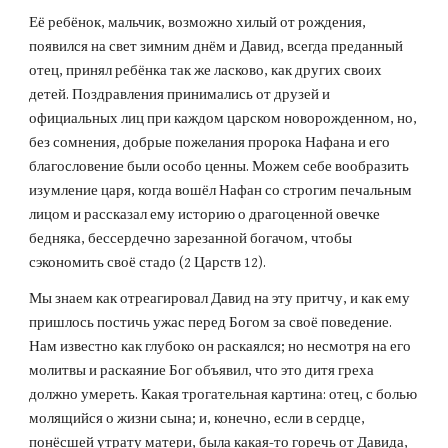
Её ребёнок, мальчик, возможно хилый от рождения, 
появился на свет зимним днём и Давид, всегда преданный 
отец, принял ребёнка так же ласково, как других своих 
детей. Поздравления принимались от друзей и 
официальных лиц при каждом царском новорожденном, но, 
без сомнения, добрые пожелания пророка Нафана и его 
благословение были особо ценны. Можем себе вообразить 
изумление царя, когда вошёл Нафан со строгим печальным 
лицом и рассказал ему историю о драгоценной овечке 
бедняка, бессердечно зарезанной богачом, чтобы 
сэкономить своё стадо (2 Царств 12).
Мы знаем как отреагировал Давид на эту притчу, и как ему 
пришлось постичь ужас перед Богом за своё поведение. 
Нам известно как глубоко он раскаялся; но несмотря на его 
молитвы и раскаяние Бог объявил, что это дитя греха 
должно умереть. Какая трогательная картина: отец, с болью 
молящийся о жизни сына; и, конечно, если в сердце, 
понёсшей утрату матери, была какая-то горечь от Давида, 