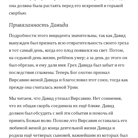
она должна была растаять перед его искренней и горькой 
скорбью.
Привязанность Давида
Подробности этого инцидента значительны, так как Давид 
вынужден был признать всю отвратительность своего греха 
в тот самый день, когда его плод появился на свет. Потом, 
на седьмой день жизни, ребёнок умер; а за день до этого он 
был обрезан, и ему дали имя. Грех Давида был забыт и его 
последствия сглажены. Теперь Бог охотно признал 
Вирсавию женой Давида и благословил этот союз, тогда как 
прежде она считалась женой Урии.
Мы читаем, что Давид утешал Вирсавию. Нет сомнения, 
что их общая скорбь соединила их ещё ближе. Давид 
должен был обсудить с ней эти события и помочь ей 
принять Божью волю. Похоже,что Вирсавия оставалась его 
любимой женой до конца деятельной жизни Давида и 
родила ещё четверых сыновей, важнейшим из которых был 