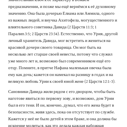
предназначении, и позже мы ещё вернёмся к её духовному 
значению. Она была дочерью Елиама или Аммила, одного 
из важных людей, и внучка Ахитофела, могущественного и 
влиятельного советника Давида (2 Царств 11:3; 1 
Паралип.3:5; 2 Царств 23:34). Естественно, что Урия, другой 
личный хранитель Давида, мог встретить и жениться на 
красивой дочери своего товарища. Он мог быть на 
несколько лет старше своей невесты, потому что служил 
уже много лет и, возможно был современником ещё его 
отцу. Помните, в притче Нафана маленькая овечка была 
ему как дочь; кажется он намекал на разницу в годах и на 
великую любовь Урии к своей юной жене (2 Царств 12:1-3).
Сановники Давида жили рядом с его дворцом, чтобы быть 
наготове явиться по первому зову, и возможно, дом Урии 
был в его тени. И он, конечно, думал, что его жена будет в 
безопасности, живя здесь, пока он отсутствует по службе. 
Кажется у неё не было детей в этом браке, и она должна бы 
искренне молиться, как это делала каждая набожная 