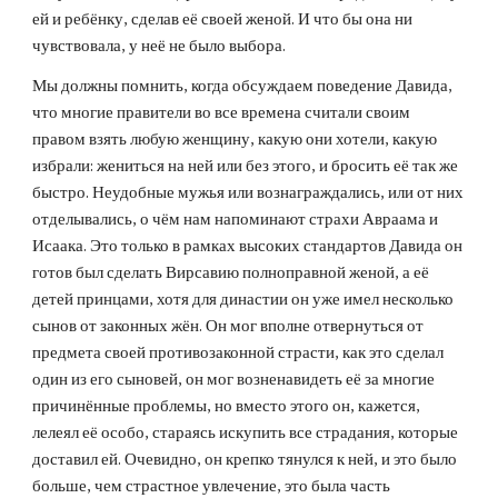
ей и ребёнку, сделав её своей женой. И что бы она ни 
чувствовала, у неё не было выбора.
Мы должны помнить, когда обсуждаем поведение Давида, 
что многие правители во все времена считали своим 
правом взять любую женщину, какую они хотели, какую 
избрали: жениться на ней или без этого, и бросить её так же 
быстро. Неудобные мужья или вознаграждались, или от них 
отделывались, о чём нам напоминают страхи Авраама и 
Исаака. Это только в рамках высоких стандартов Давида он 
готов был сделать Вирсавию полноправной женой, а её 
детей принцами, хотя для династии он уже имел несколько 
сынов от законных жён. Он мог вполне отвернуться от 
предмета своей противозаконной страсти, как это сделал 
один из его сыновей, он мог возненавидеть её за многие 
причинённые проблемы, но вместо этого он, кажется, 
лелеял её особо, стараясь искупить все страдания, которые 
доставил ей. Очевидно, он крепко тянулся к ней, и это было 
больше, чем страстное увлечение, это была часть 