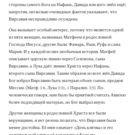
стороны самого Бога на Нафана, Давида или кого-либо ещё; 
напротив, несколько очевидных фактов указывают, что 
Вирсавия несправедливо осуждена.
Она вызывает особый интерес, потому что является одной 
из пяти женщин, названных Матфеем в родословной 
Господа Иисуса; другие были: Фамарь, Раав, Руфь и сама 
Мария. И у каждой из них необычная история. Матфей 
описывает царскую линию через Соломона, сына 
Вирсавии, а Лука даёт линию Христа через Нафана, 
второго сына Вирсавии. Таким образом из всех жён Давида 
Бог избрал Вирсавию быть матерью обоих сынов, предков 
Мессии. (Матф. 1:6, Лука 3:31, 1 Паралип. 3:5). По-
человечески говоря, нам было бы приятней считать Авигею 
более подходящей матерью, но Бог выбрал иную.
Другие женщины в родословной Христа все были 
верующими, и нет резона полагать, что Вирсавия была 
менее достойна. Её имя означает «Дочь клятвы» и это 
значительный ключ к её характеру в Божьем 