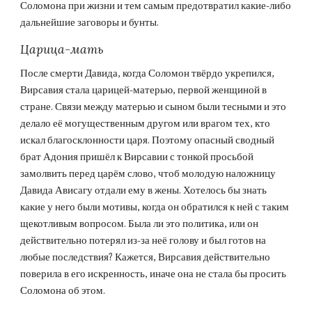
Соломона при жизни и тем самым предотвратил какие-либо 
дальнейшие заговоры и бунты.
Царица-мать
После смерти Давида, когда Соломон твёрдо укрепился, 
Вирсавия стала царицей-матерью, первой женщиной в 
стране. Связи между матерью и сыном были тесными и это 
делало её могущественным другом или врагом тех, кто 
искал благосклонности царя. Поэтому опасный сводный 
брат Адония пришёл к Вирсавии с тонкой просьбой 
замолвить перед царём слово, чтоб молодую наложницу 
Давида Ависагу отдали ему в жены. Хотелось бы знать 
какие у него были мотивы, когда он обратился к ней с таким 
щекотливым вопросом. Была ли это политика, или он 
действительно потерял из-за неё голову и был готов на 
любые последствия? Кажется, Вирсавия действительно 
поверила в его искренность, иначе она не стала бы просить 
Соломона об этом.