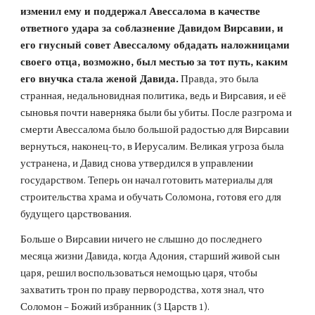
изменил ему и поддержал Авессалома в качестве 
ответного удара за соблазнение Давидом Вирсавии, и 
его гнусный совет Авессалому обдадать наложницами 
своего отца, возможно, был местью за тот путь, каким 
его внучка стала женой Давида.
 Правда, это была 
странная, недальновидная политика, ведь и Вирсавия, и её 
сыновья почти наверняка были бы убиты. После разгрома и 
смерти Авессалома было большой радостью для Вирсавии 
вернуться, наконец-то, в Иерусалим. Великая угроза была 
устранена, и Давид снова утвердился в управлении 
государством. Теперь он начал готовить материалы для 
строительства храма и обучать Соломона, готовя его для 
будущего царствования.
Больше о Вирсавии ничего не слышно до последнего 
месяца жизни Давида, когда Адония, старший живой сын 
царя, решил воспользоваться немощью царя, чтобы 
захватить трон по праву первородства, хотя знал, что 
Соломон – Божий избранник (3 Царств 1).