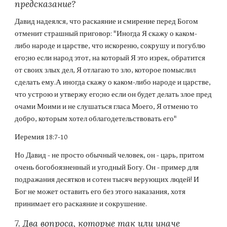
предсказание?
Давид надеялся, что раскаяние и смирение перед Богом 
отменит страшный приговор: "Иногда Я скажу о каком-
либо народе и царстве, что искореню, сокрушу и погублю 
его;но если народ этот, на который Я это изрек, обратится 
от своих злых дел, Я отлагаю то зло, которое помыслил 
сделать ему.А иногда скажу о каком-либо народе и царстве, 
что устрою и утвержу его;но если он будет делать злое пред 
очами Моими и не слушаться гласа Моего, Я отменю то 
добро, которым хотел облагодетельствовать его"
Иеремия 18:7-10
Но Давид - не просто обычный человек, он - царь, притом 
очень богобоязненный и угодный Богу. Он - пример для 
подражания десятков и сотен тысяч верующих людей! И 
Бог не может оставить его без этого наказания, хотя 
принимает его раскаяние и сокрушение.
7. Два вопроса, которые так или иначе 