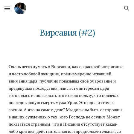
Skip to main content
Skip to navigation
Вирсавия (#2)
Очень легко думать о Вирсавии, как о красивой интриганке 
и честолюбивой женщине, преднамеренно искавшей 
внимания царя, публично показывая своё очарование и 
предвкушая последствия, или льстя интересам царя 
готовилась использовать это в свою пользу, что повлекло 
последовавшую смерть мужа Урии. Это одна из точек 
зрения. А что на самом деле? Мы должны быть осторожны 
в наших суждениях о тех, кого Господь не осудил. Может 
показаться странным, что в Писании отсутствует какая-
либо критика, действительная или предположительная, со 