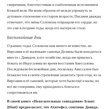
смиренным, благочестивым и озабоченным исполнением 
Божьей воли. Ни коим образом её нельзя упрекнуть за 
духовное отклонение и в старом возрасте; Писания дважды 
отмечают, что жёны Соломона отвращали его сердце, но 
это уже в поздние годы, когда его матери не стало.
Беспокойные дни
О ранних годах Соломона нам ничего не известно, но 
Вирсавия и её маленькие сыновья Должны были находиться 
вместе с Давидом, в его хозяйстве, когда им пришлось 
бежать из Иерусалима во время восстания Авессалома. 
Последовали беспокойные дни, поскольку Авессалом был 
безжалостен в своём стремлении захватить трон отца; из-за 
Вирсавии и её сыновей, которые хотя были ещё и малы, но 
всё же соперники, ему приходилось бояться и 
сопротивляться им.
В своей книге «Нежелательные совпадения» Блант 
(Blunt) предполагает, что Ахитофел, советник Давида, 