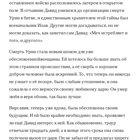
оставленное войско расположилось лагерем в открытом 
поле. В отчаянии Давид унизился до организации смерти 
Урии в битве, и единственным хранителем этой тайны был 
военачальник Иоав. Другие могли догадываться, но не 
могли доказать, как заметил сам Давид: «Меч истребляет и 
того, и другого».
Смерть Урии стала новым шоком для уже 
обеспокоеннойженщины. Ей хотелось бы больше знать об 
этом странном происшествии, а её скорбь о хорошем 
добром человеке была искренней. То, что теперь он никогда 
не узнает о её позоре, было слабым утешением, и она 
сожалела о его верности своему любимому царю. Он умер 
любя и веря обоим, так было лучше.
Вирсавия, теперь уже вдова, была обеспокоена своим 
будущим. И ей было крайне необходимо знать, проявляет 
ли ещё Давид интерес к ней. Как обыкновенно, траур 
отмечали тридцать дней, а в конце этого срока она снова 
получила вызов от царя. Он не забыл её и предлагал защиту 