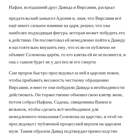
Нафан, всегдашний друг Давида и Вирсавии, раскрыл
предательский замысел Адония и, зная, что Вирсавия всё 
ещё имеет сильное влияние на царя, решил, что она 
наиболее подходящая фигура, которая может побудить его 
к действию. Он посоветовал ей немедленно пойти к Давиду 
и настоятельно внушить ему, что если он публично не 
объявит Соломона царём, то его клятва ей не исполнится, и 
она с сыном будет не у дел после его смерти.
Сам пророк быстро проследовал за ней в царские покои, 
чтобы прибавить весомость честному обращению 
Вирсавии, и вместе они побудили Давида к необходимости 
действовать. Он торжественно обновил свою клятву жене, 
потом собрал Нафана, Садока, священника Ванею и 
вельмож, чтобы сделать всё необходимое для 
немедленного помазания Соломона на царство, и чтоб он 
проследовал с публичной процессией верхом на царском 
муле. Таким образом Давид подтвердил превосходство 