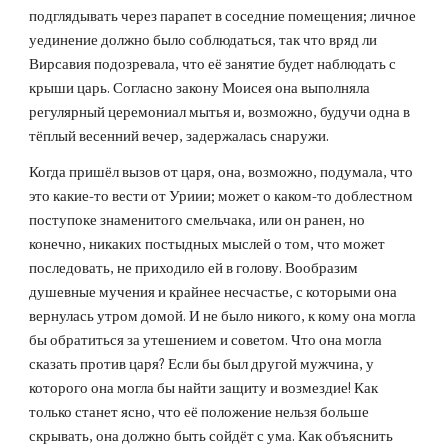
подглядывать через парапет в соседние помещения; личное 
уединение должно было соблюдаться, так что вряд ли 
Вирсавия подозревала, что её занятие будет наблюдать с 
крыши царь. Согласно закону Моисея она выполняла 
регулярный церемониал мытья и, возможно, будучи одна в 
тёплый весенний вечер, задержалась снаружи.
Когда пришёл вызов от царя, она, возможно, подумала, что 
это какие-то вести от Уриии; может о каком-то доблестном 
поступоке знаменитого смельчака, или он ранен, но 
конечно, никаких постыдных мыслей о том, что может 
последовать, не приходило ей в голову. Вообразим 
душевные мучения и крайнее несчастье, с которыми она 
вернулась утром домой. И не было никого, к кому она могла 
бы обратиться за утешением и советом. Что она могла 
сказать против царя? Если бы был другой мужчина, у 
которого она могла бы найти защиту и возмездие! Как 
только станет ясно, что её положение нельзя больше 
скрывать, она должно быть сойдёт с ума. Как объяснить 