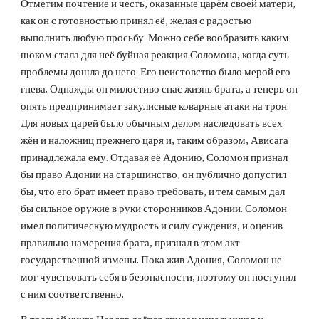
Отметим почтение и честь, оказанные царём своей матери, 
как он с готовностью принял её, желая с радостью 
выполнить любую просьбу. Можно себе вообразить каким 
шоком стала для неё буйная реакция Соломона, когда суть 
проблемы дошла до него. Его неистовство было мерой его 
гнева. Однажды он милостиво спас жизнь брата, а теперь он 
опять предпринимает закулисные коварные атаки на трон. 
Для новых царей было обычным делом наследовать всех 
жён и наложниц прежнего царя и, таким образом, Ависага 
принадлежала ему. Отдавая её Адонию, Соломон признал 
бы право Адонии на старшинство, он публично допустил 
бы, что его брат имеет право требовать, и тем самым дал 
бы сильное оружие в руки сторонников Адонии. Соломон 
имел политическую мудрость и силу суждения, и оценив 
правильно намерения брата, признал в этом акт 
государственной измены. Пока жив Адония, Соломон не 
мог чувствовать себя в безопасности, поэтому он поступил 
с ним соответственно.