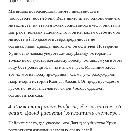
царств 11:8-11
Мы видим потрясающий пример преданности и 
чистосердечности Урии. Ведь никто из его однополчан его 
не видит, зачем эта ненужная солидарность -если они там в 
шатрах в полевых условиях, то и он не пошел к себе домой 
на постель? Но даже эта сверхпреданность не 
останавливает Давида, настолько он ослеплен. Поведение 
Урии было живым укором самому Давиду, который не 
только не сочувствовал своему войску, оставшемуся в этом 
году без предводителя, но и впал в грех. Мы видим здесь 
тот же мотив предупреждения - как мы уже рассуждали, 
например, в истории Каина и Авеля, БОг предупреждает о 
грехе, но не останавливает силой. Человек должен 
остановиться сам.
4. Согласно притче Нафана, где говорилось об 
овцах, Давид рассудил "заплатить вчетверо".
Найдите места, где указано, что Давид за убийство Урии 
расплатился жизнями четверых своих детей.