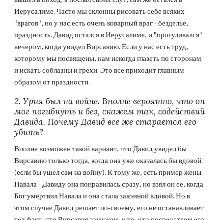
Иерусалиме. Часто мы склонны рисовать себе всяких 
"врагов", но у нас есть очень коварный враг - безделье, 
праздность. Давид остался в Иерусалиме, и "прогуливался" 
вечером, когда увидел Вирсавию. Если у нас есть труд, 
которому мы посвящены, нам некогда глазеть по сторонам 
и искать соблазны и грехи. Это все приходит главным 
образом от праздности.
2. Урия был на войне. Вполне вероятно, что он 
мог погибнуть и без, скажем так, содействий 
Давида. Почему Давид все же старается его 
убить?
Вполне возможен такой вариант, что Давид увидел бы 
Вирсавию только тогда, когда она уже оказалась бы вдовой 
(если бы ушел сам на войну). К тому же, есть пример жены 
Навала - Давиду она понравилась сразу, но взял он ее, когда 
Бог умертвил Навала и она стала законной вдовой. Но в 
этом случае Давид решает по-своему, его не останавливает 
тот факт, что Вирсавия замужем, и то, что посредством его 