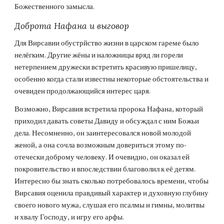
Божественного замысла.
Доброта Нафана и выговор
Для Вирсавии обустрйство жизни в царском гареме было 
нелёгким. Другие жёны и наложницы вряд ли горели 
нетерпением дружески встретить красивую пришелицу, 
особенно когда стали известны некоторые обстоятельства и 
очевиден продолжающийся интерес царя.
Возможно, Вирсавия встретила пророка Нафана, который 
приходил давать советы Давиду и обсуждал с ним Божьи 
дела. Несомненно, он заинтересовался новой молодой 
женой, а она сочла возможным довериться этому по-
отечески доброму человеку. И очевидно, он оказал ей 
покровительство и впоследствии благоволил к её детям. 
Интересно бы знать сколько потребовалось времени, чтобы 
Вирсавия оценила правдивый характер и духовную глубину 
своего нового мужа, слушая его псалмы и гимны, молитвы 
и хвалу Господу, и игру его арфы.