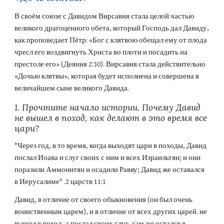
В своём союзе с Давидом Вирсавия стала целой частью 
великого драгоценного обета, который Господь дал Давиду, 
как проповедает Пётр: «Бог с клятвою обещал ему от плода 
чресл его воздвигнуть Христа во плоти и посадить на 
престоле его» (Деяния 2:30). Вирсавия стала действительно 
«Дочью клятвы», которая будет исполнена и совершена в 
величайшем сыне великого Давида.
1. Прочтите начало истории. Почему Давид 
не вышел в поход, как делают в это время все 
цари?
"Через год, в то время, когда выходят цари в походы, Давид 
послал Иоава и слуг своих с ним и всех Израильтян; и они 
поразили Аммонитян и осадили Равву; Давид же оставался 
в Иерусалиме" .2 царств 11:1
Давид, в отличие от своего обыкновения (он был очень 
воинственным царем), и в отличие от всех других царей. не 
вышел в поход, а послал своих слуг, сам же остался в 