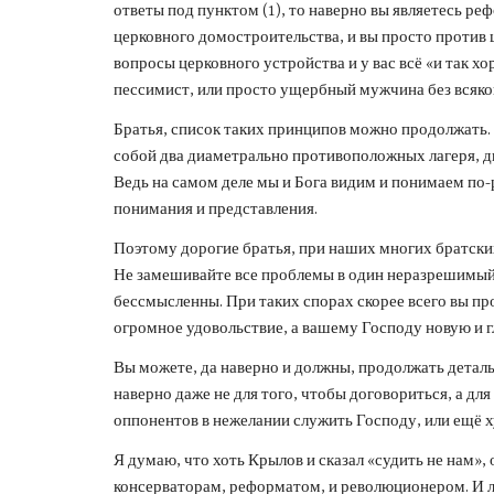
ответы под пунктом (1), то наверно вы являетесь ре
церковного домостроительства, и вы просто против 
вопросы церковного устройства и у вас всё «и так х
пессимист, или просто ущербный мужчина без всяко
Братья, список таких принципов можно продолжать
собой два диаметрально противоположных лагеря, два
Ведь на самом деле мы и Бога видим и понимаем по-
понимания и представления.
Поэтому дорогие братья, при наших многих братских 
Не замешивайте все проблемы в один неразрешимый к
бессмысленны. При таких спорах скорее всего вы пр
огромное удовольствие, а вашему Господу новую и г
Вы можете, да наверно и должны, продолжать деталь
наверно даже не для того, чтобы договориться, а дл
оппонентов в нежелании служить Господу, или ещё х
Я думаю, что хоть Крылов и сказал «судить не нам», 
консерваторам, реформатом, и революционером. И личн