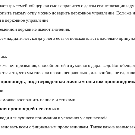
 пастырь семейной церкви смог справится с делом евангелизации и д
о опыта такому отцу можно доверить церковное управление. Если же н
 в церковное управление.
семейной церкви не имеют значения.
семнадцати лет, когда у него есть отцовская власть насильно принуж
там.
 же нет призвания, способностей и духовного дара, ведь Бог обеща
ть за то, что мы сделали плохо, неправильно, или вообще не сделали
я проповедь, подтверждённая личным опытом проповедник
и.
к можно восполнить пением и стихами.
сли проповедей несколько
веди для лучшего понимания и усвоения у слушателей.
оведовать всем официальным проповедникам. Также важна взаимоза