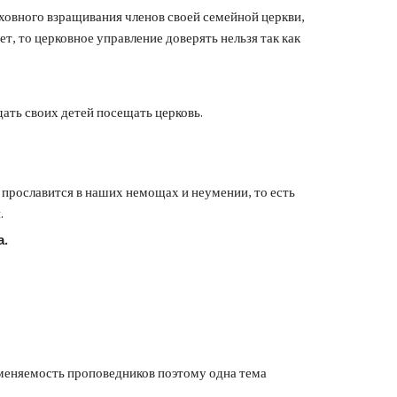
уховного взращивания членов своей семейной церкви,
ет, то церковное управление доверять нельзя так как
дать своих детей посещать церковь.
л прославится в наших немощах и неумении, то есть
.
а.
меняемость проповедников поэтому одна тема