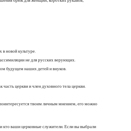
шения брюк для женщин, коротких рукавов,
 в новой культуре.
 ассимиляции не для русских верующих.
ном будущем наших детей и внуков.
 часть церкви и член духовного тела церкви.
о поинтересуется твоим личным мнением, его можно
и кто ваши церковные служители. Если вы выбрали