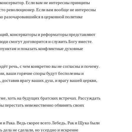
ы консерватор. Если вам не интересны принципы
осто революционер. Если вам вообще не интересны
боко разочаровавшийся в церковной политике
аций, консерваторы и реформаторы представляют
люди смогут договорится и служить Богу вместе.
о пунктам и показать конфликтные духовные
дёт речь, с чем конкретно вы не согласны и почему.
ии, ваши горячие споры будут бесполезны и
 доставив врагу ваших душ, и врагу вашей церкви,
ме, хоть на будущих братских встречах. Рассуждать
тобы перестать невежественно обвинять своих
и и Рака. Ведь скорее всего Лебедь, Рак и Щука были
ь дела не сделали, но усердно и искренне