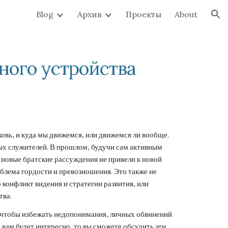
Blog
Архив
Проекты
About
ion
ого устройства
рковь, и куда мы движемся, или движемся ли вообще.
вых служителей. В прошлом, будучи сам активным
ы новые братские рассуждения не привели к новой
облема гордости и превозношения. Это также не
 конфликт видения и стратегии развития, или
тва.
о, чтобы избежать недопонимания, личных обвинений
 вам будет интересно, то вы сможете обсудить эти