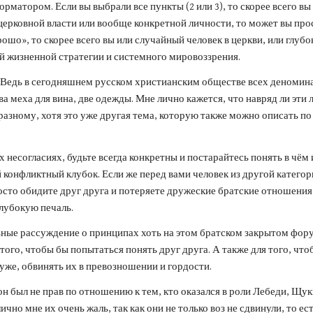
форматором. Если вы выбрали все пункты (2 или 3), то скорее всего в
церковной власти или вообще конкретной личности, то может вы пр
орошо», то скорее всего вы или случайный человек в церкви, или глу
й жизненной стратегии и системного мировоззрения.
. Ведь в сегодняшнем русском христианским обществе всех деномин
 меха для вина, две одежды. Мне лично кажется, что навряд ли эти 
разному, хотя это уже другая тема, которую также можно описать п
несогласиях, будьте всегда конкретны и постарайтесь понять в чём и
онфликтный клубок. Если же перед вами человек из другой категор
осто обидите друг друга и потеряете дружеские братские отношения,
лубокую печаль.
ные рассуждение о принципах хоть на этом братском закрытом фору
я того, чтобы бы попытаться понять друг друга. А также для того, ч
уже, обвинять их в превозношении и гордости.
он был не прав по отношению к тем, кто оказался в роли Лебеди, Щук
о мне их очень жаль, так как они не только воз не сдвинули, то ест