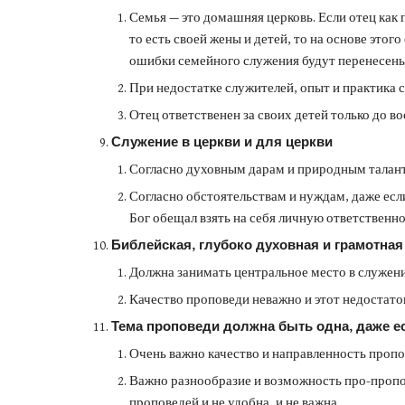
Семья — это домашняя церковь. Если отец как
то есть своей жены и детей, то на основе этог
ошибки семейного служения будут перенесены
При недостатке служителей, опыт и практика 
Отец ответственен за своих детей только до во
Служение в церкви и для церкви
Согласно духовным дарам и природным талан
Согласно обстоятельствам и нуждам, даже если
Бог обещал взять на себя личную ответственнос
Библейская, глубоко духовная и грамотна
Должна занимать центральное место в служени
Качество проповеди неважно и этот недостато
Тема проповеди должна быть одна, даже е
Очень важно качество и направленность пропо
Важно разнообразие и возможность про-проп
проповедей и не удобна, и не важна.