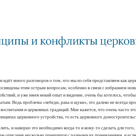
ip to main content
Skip to navigat
ципы и конфликты церковн
ви идёт много разговоров о том, что мы из себя представляем как це
посвящены этим острым вопросам, особенно в связи с избранием но
йствий, и уже имея некий опыт и видение, очень бы хотелось, чтоб
ым. Ведь проблема «лебеди, рака и щуки», это далеко не всегда пр
воспитания и церковных традиций. Мне кажется, что очень часто это
инципах церковного устройства, то есть церковного домостроительс
лить, и наверно это необходимо когда-то и кому-то сделать для тог
вам описание несколько принципов с разными их пониманиями, и если