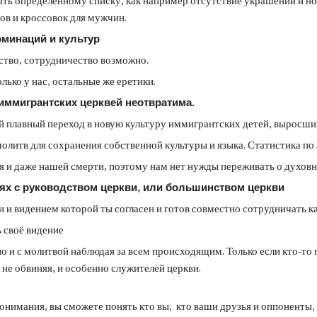
ть определённому списку, как например отсутствие украшений и но
ов и кроссовок для мужчин.
оминаций и культур
ство, сотрудничество возможно.
лько у нас, остальные же еретики.
иммигрантских церквей неотвратима.
 плавный переход в новую культуру иммигрантских детей, выросших
литв для сохранения собственной культуры и языка. Статистика по
я и даже нашей смерти, поэтому нам нет нужды переживать о духов
ях с руководством церкви, или большинством церкви
и видением которой ты согласен и готов совместно сотрудничать как
 своё видение
йно и с молитвой наблюдая за всем происходящим. Только если кто-т
 не обвиняя, и особенно служителей церкви.
нимания, вы сможете понять кто вы, кто ваши друзья и оппоненты, 