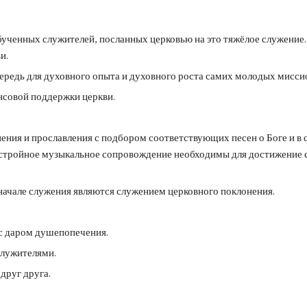
ученных служителей, посланных церковью на это тяжёлое служение. 
ви.
ередь для духовного опыта и духовного роста самих молодых мисси
нсовой поддержки церкви.
ния и прославления с подбором соответствующих песен о Боге и в
 стройное музыкальное сопровождение необходимы для достижение с
начале служения являются служением церковного поклонения.
 с даром душепопечения.
лужителями.
друг друга.