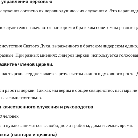
 управления церковью
служения согласно их неравнодушию к их служениям. Это неравноду
 служителя назначаются пастором и братским советом на разные ц
 присутствия Святого Духа, выраженного в братском лидерском еди
 разные. При разных мнениях лидеров церкви, используется голосова
азвитие членов церкви.
ё пастырское сердце является результатом личного духовного роста.
й работы церкви. Так как мы верим в общее священство, пастырь не 
ться самостоятельно.
качественного служения и руководства
0 человек
и нужно заниматься в свободное от работы, дома и семьи, время.
кви (пастыря и диакона)