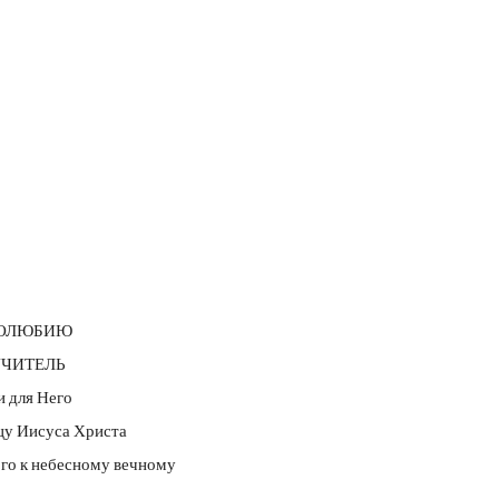
ОГОЛЮБИЮ
 УЧИТЕЛЬ
и для Него
цу Иисуса Христа
го к небесному вечному