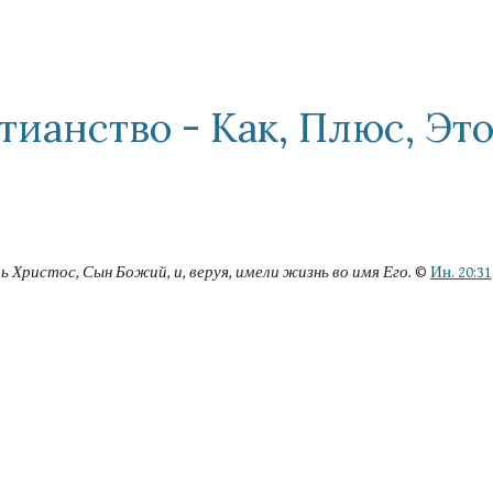
ip to main content
Skip to navigat
тианство - Kак, Плюс, Это
ь Христос, Сын Божий, и, веруя, имели жизнь во имя Его.
 © 
Ин. 20:31