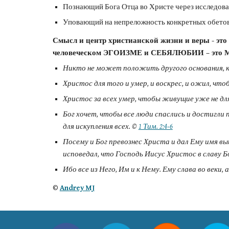
Познающий Бога Отца во Христе через исследов
Уповающий на непреложность конкретных обето
Смысл и центр христианской жизни и веры - э
человеческом ЭГОИЗМЕ и СЕБЯЛЮБИИ – это МЁР
Никто не может положить другого основания, к
Христос для того и умер, и воскрес, и ожил, ч
Христос за всех умер, чтобы живущие уже не для 
Бог хочет, чтобы все люди спаслись и достигли 
для искупления всех. © 
1 Тим. 2:4-6
Посему и Бог превознес Христа и дал Ему имя выш
исповедал, что Господь Иисус Христос в славу Б
Ибо все из Него, Им и к Нему. Ему слава во веки, а
© 
Andrey MJ