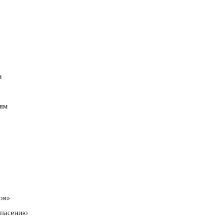
м
иям
ов»
спасению