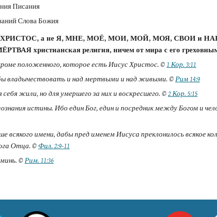
ания Писания
ваний Слова Божия
то ХРИСТОС, а не Я, МНЕ, МОЁ, МОИ, МОЙ, МОЯ, СВОИ и НАШИ
ТВАЯ христианская религия, ничем от мира с его греховным
роме положенного, которое есть Иисус Христос. © 
1 Кор. 3:11
тобы владычествовать и над мертвыми и над живыми. © 
Рим 14:9
себя жили, но для умершего за них и воскресшего. © 
2 Кор. 5:15
познания истины. Ибо един Бог, един и посредник между Богом и чел
е всякого имени, дабы пред именем Иисуса преклонилось всякое коле
ога Отца. © 
Фил. 2:9-11
минь. © 
Рим. 11:36