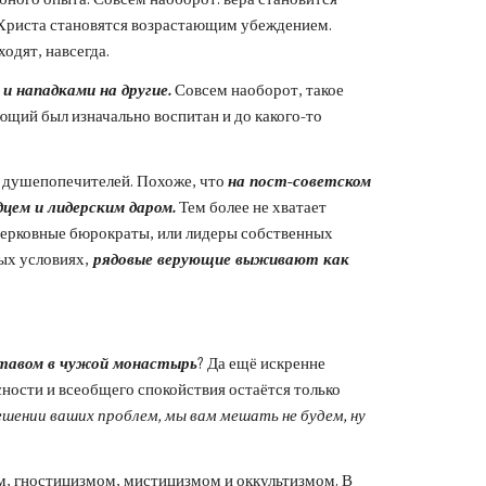
я Христа становятся возрастающим убеждением. 
одят, навсегда.
и нападками на другие.
 Совсем наоборот, такое 
ющий был изначально воспитан и до какого-то 
и душепопечителей. Похоже, что 
на пост-советском 
ем и лидерским даром.
 Тем более не хватает 
ерковные бюрократы, или лидеры собственных 
ых условиях,
 рядовые верующие выживают как 
ставом в чужой монастырь
? Да ещё искренне 
ности и всеобщего спокойствия остаётся только 
ешении ваших проблем, мы вам мешать не будем, ну 
м, гностицизмом, мистицизмом и оккультизмом. В 