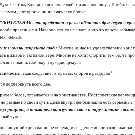
 Духе Святом, Которого искренне любят и активно ищут. Тем более н
а самом деле просто по-человечески боятся.
УБИТЕЛЬНАЯ, это предвзято и резко обвинять друг друга в ере
собо праведными. Наверно кто-то не знает, а кто-то просто забывает
пективным.
хие и очень искренние люди
. Многие из нас не удовлетворены христ
ь в живой и активной вере. Многие не хотят спорить, тем более пров
о желают помочь слабому и нуждающемуся.
стимости, 
и как следствие, открытых споров и раздоров?
ся подчеркнуть всего две.
чёрное и белое, отражается и на христианстве. Постсоветские верующи
 разные по своей сути. Даже внутри деноминаций есть серьёзные пр
е упрощать, а внимательно изучить свою и окружающие системы 
олный тупик.
нне ищущий христианин не переходит из деноминации в деноминацию,
винегретом из всех вероучений, как иногда считают не имеющие подо