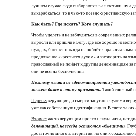
лучшем случае люди выбираются в агностики, ну а д
выкарабкаться, то в чью-то псевдо-христианскую зап
Как быть? Где искать? Кого слушать?
Чтобы уцелеть и не заблудиться в современных рели
выросли или пришли к Богу, где всё хорошо известно,
нуждах, баптист никогда не пойдёт к православным з
предложение «крестится духом» и заговорить на языка
православный не пойдёт к другим деноминациям за по
они не всегда беспочвенны.
Поэтому выйти из «деноминационной узколобости»
может даже к этому призывать. 
Такой сложный пу
Первое:
 верующие до смерти запуганы чужими вероу
уже как собственную идентификацию. В свете таких 
Второе:
 часто верующим просто некуда идти, нет дос
деноминаций, навсегда остаются «бывшими»
. Глу
достаточно много альтернатив, но они к сожалению вс