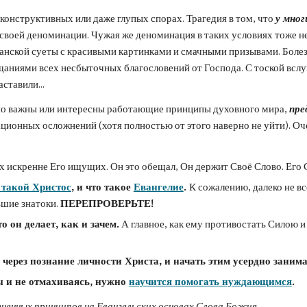
есконструктивных или даже глупых спорах. Трагедия в том, что 
у мног
 своей деноминации. Чужая же деноминация в таких условиях тоже не
анской суеты с красивыми картинками и смачными призывами. Болезн
ниями всех несбыточных благословений от Господа. С тоской вслуш
ставили...
ьно важны или интересны работающие принципы духовного мира, 
пре
ионных осложнений (хотя полностью от этого наверно не уйти). Очен
ех искренне Его ищущих. Он это обещал, Он держит Своё Слово. Его 
 такой Христос
, и что такое 
Евангелие
. 
К сожалению, далеко не вс
ьшие знатоки. 
ПЕРЕПРОВЕРЬТЕ!
то он делает, как и зачем.
 А главное, как ему противостать Силою 
 через познание личности Христа, и начать этим усердно занима
ы и не отмахиваясь, нужно 
научится помогать нуждающимся
.
изненных принципов на Евангельских основах Слова Божия.