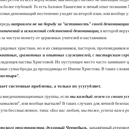
 и более глубокой. То есть базовое Евангелие и личый опыт познани
ики деноминаций постепенно уходят на второй план, или вообще ух
ередь 
направлен не на борьбу за "истинность" своей деноминации 
аничений и искажений собственной деноминации,
 в которой веру
 за чистую монету от церковных учителей и наставников.
о рядовых христиан, но и их священников, пасторов, проповедников 
ватных, грамотных и опытных служителей, с пастырским сердц
ладенцев паствы Христовой. Их пустующее место часто занимают ц
венные сумасброды да проходимцы от Имени Христова. В таких сложн
 пастыря".
ет системные проблемы, а только их усугубляет.
ны внеденаминационных группы, если 
мы каждый лезем со своим у
 намылили", или вообще выгнали? В таких случаях для личной безопас
сути бессмысленное, типа: 
«Бог вас любит, мы тоже, успеха вам в р
етского пространства, духовный Чернобыль
, заражённый атеизмо