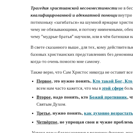
Трагедия христианской несовместимости
 не в б
квалифицированной и адекватной помощи
 внутри
потихоньку «загибаться» на шумной ярмарке христи
чему не обязывающими, и потому никчемными, обеща
чeму "мудрые братья" научили, или в чём батюшки на
В свете сказанного выше, для тех, кому действител
базовых христианских представлениях без деноминац
когда-то очень помогло мне самому.
Также верю, что Сам Христос никогда не оставит вс
Первое
, это нужно понять, 
Кто такой Бог, Кто
всем нам часто кажется, что мы в 
этой сфере
 бол
Второе
, надо понять, кто 
Божий противник
, ч
Святым Духом.
Третье
, нужно понять, 
как духовно возрастать
Четвёртое
, не упрощая свои и чужие проблем
 Успеха вам и благословения в познании духовно-ж