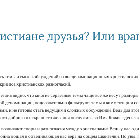
ip to main content
Skip to navigat
истиане друзья? 
Или вра
ять темы и смысл обсуждений на внеденаминационных христианских 
кризиса христианских разногласий.
тлив видно, что многие серьёзные темы чаще всё же несут раздоры, 
гой деноминации, подсознательно фильтруют темы и комментарии со
ми, и не готовы стать ведущими сложных обсуждений. Ведь для этог
ного доброго и искреннего желания послужить во Имя Божие здесь я
 возникают споры и разногласия между христианами? Ведь у нас один
одна общая и объединяющая нас вера на общем Евангелии. Но увы, по