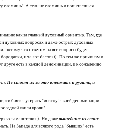
гу сломишь"! А если не сломишь и попытаешься 
нацию как за главный духовный ориентир. Там, где 
 при духовных вопросах и даже острых духовных 
м, потому что ответом на все вопросы будет 
ородавки, и те «от бесов»)).  По тем же причинам и 
 друге есть в каждой деноминации, и к сожалению, 
. Не стоит их за это клеймить и ругать, и 
ерти боятся утерять "иситну" своей деноминации 
оследней капли крови".
ркво-заменители»:).  Но даже 
вышедшие из своих 
нать. На Западе для всякого рода "бывших" есть 