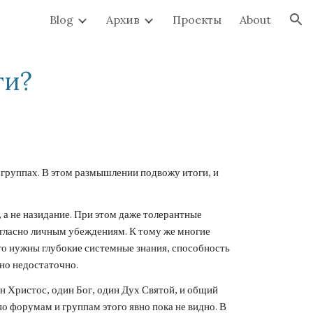
Blog
Архив
Проекты
About
ion
ги?
группах. В этом размышлении подвожу итоги, и 
а не назидание. При этом даже толерантные 
гласно личным убеждениям. К тому же многие 
о нужны глубокие системные знания, способность 
вно недостаточно.
 Христос, один Бог, один Дух Святой, и общий 
 форумам и группам этого явно пока не видно. В 