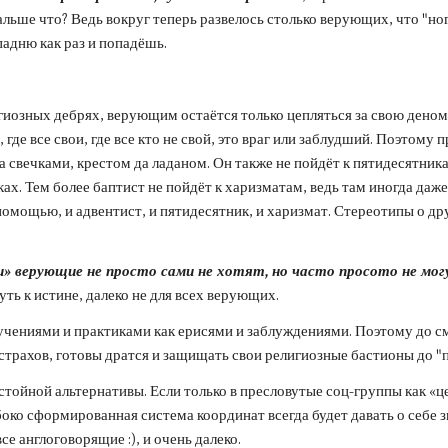
альше что? Ведь вокруг теперь развелось столько верующих, что "но
адню как раз и попадёшь. 
гиозных дебрях, верующим остаётся только цепляться за свою деноми
 где все свои, где все кто не свой, это враг или заблудший. Поэтому
а свечками, крестом да ладаном. Он также не пойдёт к пятидесятника
х. Тем более баптист не пойдёт к харизматам, ведь там иногда даже б
мощью, и адвентист, и пятидесятник, и харизмат. Стереотипы о друг
 верующие не просто сами не хотят, но часто просото не могут
ть к истине, далеко не для всех верующих.
чениями и практиками как ерисями и заблуждениями. Поэтому до см
страхов, готовы дратся и защищать свои религиозные бастионы до "п
тойной альтернативы. Если только в пресловутые соц-группы как «це
боко сформированная система координат всегда будет давать о себе з
е англоговорящие :), и очень далеко.