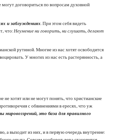
е могут договориться по вопросам духовной 
сях и заблуждениях
. При этом себя видеть 
, что: 
Неумение ни говорить, ни слушать, делают 
ианской рутиной. Многие из нас хотят освободится 
оцировать. У многих из нас есть растерянность, а 
е не хотят или не могут понять, что христианские 
отиворечия с обвинениями в ересях, что уж 
мировоззрений, это база для правилного 
 а выходит из них, и в первую очередь внутренне: 
бного опыта. Совсем наоборот: вера становится 