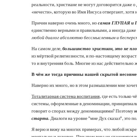
реальности, христиане не могут договорится даже о
«нечести», которую во Имя Иисуса отвергают, хотя н
Причин наверно очень много, но 
самая ГЛУПАЯ и Г
единственно верными и правильными, а иногда даже о
любой диалог абсолютно бессмысленным и бесперс
На самом деле
, 
большинство христиан, это не пло
из мёртвой религиозности, и по-настоящему возрастат
то и внутренняя боль. Многие из нас действительн
В чём же тогда причины нашей скрытой несовме
Наверно их много, но в этом размышлении мне хочет
Тоталитарная система воспитания
, где есть только 
системы, оформленные в деноминации, принципиально
говорит о спорах между деноминациями? Поэтому 
н
старта. 
Диалоги на уровне "мне Дух сказал", это п
Я верю и вижу на многих примерах, что любой искре
ментально и духовно.  При этом вера не становится 