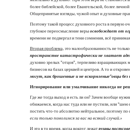
более библейской, более Евангельской, более личной
Общепринятые взгляды, чужой опыт и духовные практ
Поэтому такой процесс духовного роста в первую оч
глубокое переосмысление веры 
освобождает от огр
времени не подвергал и тени сомнения, всё принимая
Вторая проблема,
 это малообразованность не тольк
пространстве катастрофически не хватает адек
духовно зрелых "отцов", терпеливо взращивающих м
бизнесов на базах церквей и центров. А то и откро
могут, как брошенные и не вскормленые"овцы без
Игнорирование или умалчивание никогда не реша
Где же тогда выход и есть ли он? Зачем вообще нуж
обижаемся, когда нас туда или не пустили, или "шею
постить что-то абсолютно нейтральное, поэтому по 
если только помолимся за вас на всякий случай.»
И это в то время, когда вокруг лежат 
руины постсов