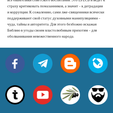
все евангелики советского воспитания. Это ЕРЕСЬ и ведет к
страху критиковать помазанников, а значит – к деградации
и коррупции. К сожалению, сами лже-священники всячески
поддерживают свой статус духовными манипуляциями –
чуда, тайны и авторитета. Для этого безбожно искажая
Библию в угоды своим властолюбивым прихотям – для
оболванивания невежественного народа.