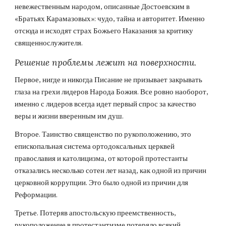
невежественным народом, описанные Достоевским в
«Братьях Карамазовых»: чудо, тайна и авторитет. Именно
отсюда и исходят страх Божьего Наказания за критику
священнослужителя.
Решение проблемы лежит на поверхности.
Первое, нигде и никогда Писание не призывает закрывать
глаза на грехи лидеров Народа Божия. Все ровно наоборот,
именно с лидеров всегда идет первый спрос за качество
веры и жизни вверенным им душ.
Второе. Таинство священство по рукоположению, это
епископальная система ортодоксальных церквей
православия и католицизма, от которой протестанты
отказались несколько сотен лет назад, как одной из причин
церковной коррупции. Это было одной из причин для
Реформации.
Третье. Потеряв апостольскую преемственность,
рукоположение в протестантизме потеряло всякий