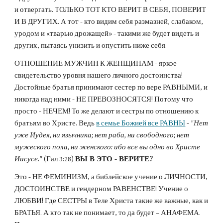
и отвергать. ТОЛЬКО ТОТ КТО ВЕРИТ В СЕБЯ, ПОВЕРИТ 
И В ДРУГИХ. А тот - кто видим себя размазней, слабаком, 
уродом и «тварью дрожащей» - такими же будет видеть и 
других, пытаясь унизить и опустить ниже себя.
ОТНОШЕНИЕ МУЖЧИН К ЖЕНЩИНАМ - яркое 
свидетельство уровня нашего личного достоинства! 
Достойные братья принимают сестер по вере РАВНЫМИ, и 
никогда над ними - НЕ ПРЕВОЗНОСЯТСЯ! Потому что 
просто - НЕЧЕМ! То же делают и сестры по отношению к 
братьям во Христе. Ведь 
в семье Божией все РАВНЫ
 - 
"Нет 
уже Иудея, ни язычника; нет раба, ни свободного; нет 
мужеского пола, ни женского: ибо все вы одно во Христе 
Иисусе."
 (Гал 3:28) 
ВЫ В ЭТО - ВЕРИТЕ?
Это - НЕ ФЕМИНИЗМ, а библейское учение о ЛИЧНОСТИ, 
ДОСТОИНСТВЕ и гендерном РАВЕНСТВЕ! Учение о 
ЛЮБВИ! Где СЕСТРЫ в Теле Христа такие же важные, как и 
БРАТЬЯ. А кто так не понимает, то да будет – АНАФЕМА. 